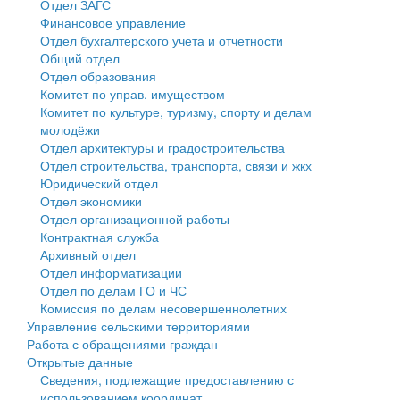
Отдел ЗАГС
Финансовое управление
Государственные услуги
Символика
муниципального округа Тверской области
Финансовое управление
Отдел бухгалтерского учета и отчетности
Общий отдел
Промышленность и АПК
Устав
Администрация Кашинского муниципального округа
Бюджет для граждан
Отдел образования
Комитет по управ. имуществом
Экономика и бизнес
Гостям округа
Тверской области
Имущество
Комитет по культуре, туризму, спорту и делам
молодёжи
...
Туризм
Управление сельскими территориями
Выявление правообладателей ранее учтенных
Отдел архитектуры и градостроительства
Отдел строительства, транспорта, связи и жкх
Культура
Открытые данные
объектов недвижимости
Юридический отдел
Отдел экономики
Образование
Работа с обращениями граждан
Имущественная поддержка субъектов малого и
Отдел организационной работы
Контрактная служба
Здравоохранение
Муниципальный контроль
среднего предпринимательства
Архивный отдел
Отдел информатизации
Социальная защита
Муниципальные услуги
Информационная поддержка субъектов малого и
Отдел по делам ГО и ЧС
Комиссия по делам несовершеннолетних
Фотоальбом
Проекты административных регламентов
среднего предпринимательства
Управление сельскими территориями
Работа с обращениями граждан
Антимонопольный комплаенс
Муниципальные программы
Открытые данные
Сведения, подлежащие предоставлению с
Противодействие коррупции
Контрольно-счетная палата
использованием координат