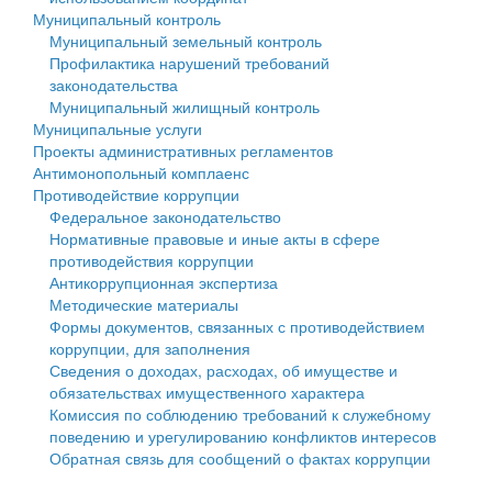
Муниципальный контроль
Персональные данные
Муниципальный земельный контроль
Профилактика нарушений требований
Оценка регулирующего воздействия
законодательства
Муниципальный жилищный контроль
Деятельность МУ
Муниципальные услуги
Проекты административных регламентов
Нормативы градостроительного проектирования
Антимонопольный комплаенс
Противодействие коррупции
Правила землепользования и застройки
Федеральное законодательство
Нормативные правовые и иные акты в сфере
Генеральные планы
противодействия коррупции
Антикоррупционная экспертиза
Проекты планировки территории
Методические материалы
Формы документов, связанных с противодействием
Собрание депутатов
коррупции, для заполнения
Сведения о доходах, расходах, об имуществе и
Городское поселение
обязательствах имущественного характера
Комиссия по соблюдению требований к служебному
Сельские поселения
поведению и урегулированию конфликтов интересов
Обратная связь для сообщений о фактах коррупции