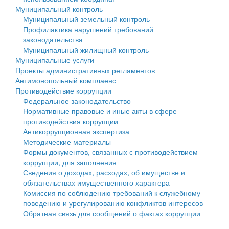
Муниципальный контроль
Персональные данные
Муниципальный земельный контроль
Профилактика нарушений требований
Оценка регулирующего воздействия
законодательства
Муниципальный жилищный контроль
Деятельность МУ
Муниципальные услуги
Проекты административных регламентов
Нормативы градостроительного проектирования
Антимонопольный комплаенс
Противодействие коррупции
Правила землепользования и застройки
Федеральное законодательство
Нормативные правовые и иные акты в сфере
Генеральные планы
противодействия коррупции
Антикоррупционная экспертиза
Проекты планировки территории
Методические материалы
Формы документов, связанных с противодействием
Собрание депутатов
коррупции, для заполнения
Сведения о доходах, расходах, об имуществе и
Городское поселение
обязательствах имущественного характера
Комиссия по соблюдению требований к служебному
Сельские поселения
поведению и урегулированию конфликтов интересов
Обратная связь для сообщений о фактах коррупции