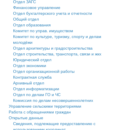
Отдел ЗАГС
Финансовое управление
Государственные услуги
Символика
муниципального округа Тверской области
Финансовое управление
Отдел бухгалтерского учета и отчетности
Общий отдел
Промышленность и АПК
Устав
Администрация Кашинского муниципального округа
Бюджет для граждан
Отдел образования
Комитет по управ. имуществом
Экономика и бизнес
Гостям округа
Тверской области
Имущество
Комитет по культуре, туризму, спорту и делам
молодёжи
...
Туризм
Управление сельскими территориями
Выявление правообладателей ранее учтенных
Отдел архитектуры и градостроительства
Отдел строительства, транспорта, связи и жкх
Культура
Открытые данные
объектов недвижимости
Юридический отдел
Отдел экономики
Образование
Работа с обращениями граждан
Имущественная поддержка субъектов малого и
Отдел организационной работы
Контрактная служба
Здравоохранение
Муниципальный контроль
среднего предпринимательства
Архивный отдел
Отдел информатизации
Социальная защита
Муниципальные услуги
Информационная поддержка субъектов малого и
Отдел по делам ГО и ЧС
Комиссия по делам несовершеннолетних
Фотоальбом
Проекты административных регламентов
среднего предпринимательства
Управление сельскими территориями
Работа с обращениями граждан
Антимонопольный комплаенс
Муниципальные программы
Открытые данные
Сведения, подлежащие предоставлению с
Противодействие коррупции
Контрольно-счетная палата
использованием координат