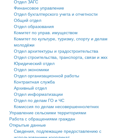
Отдел ЗАГС
Финансовое управление
Государственные услуги
Символика
муниципального округа Тверской области
Финансовое управление
Отдел бухгалтерского учета и отчетности
Общий отдел
Промышленность и АПК
Устав
Администрация Кашинского муниципального округа
Бюджет для граждан
Отдел образования
Комитет по управ. имуществом
Экономика и бизнес
Гостям округа
Тверской области
Имущество
Комитет по культуре, туризму, спорту и делам
молодёжи
...
Туризм
Управление сельскими территориями
Выявление правообладателей ранее учтенных
Отдел архитектуры и градостроительства
Отдел строительства, транспорта, связи и жкх
Культура
Открытые данные
объектов недвижимости
Юридический отдел
Отдел экономики
Образование
Работа с обращениями граждан
Имущественная поддержка субъектов малого и
Отдел организационной работы
Контрактная служба
Здравоохранение
Муниципальный контроль
среднего предпринимательства
Архивный отдел
Отдел информатизации
Социальная защита
Муниципальные услуги
Информационная поддержка субъектов малого и
Отдел по делам ГО и ЧС
Комиссия по делам несовершеннолетних
Фотоальбом
Проекты административных регламентов
среднего предпринимательства
Управление сельскими территориями
Работа с обращениями граждан
Антимонопольный комплаенс
Муниципальные программы
Открытые данные
Сведения, подлежащие предоставлению с
Противодействие коррупции
Контрольно-счетная палата
использованием координат