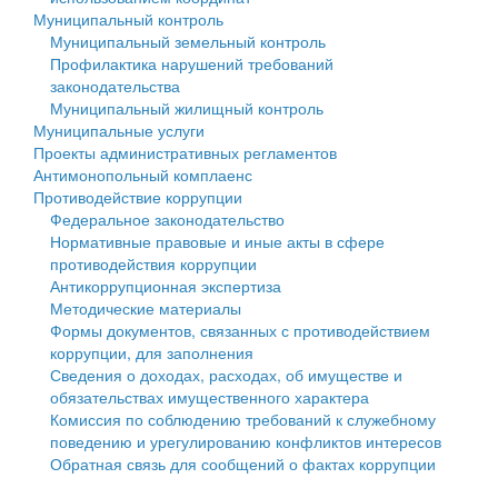
Муниципальный контроль
Персональные данные
Муниципальный земельный контроль
Профилактика нарушений требований
Оценка регулирующего воздействия
законодательства
Муниципальный жилищный контроль
Деятельность МУ
Муниципальные услуги
Проекты административных регламентов
Нормативы градостроительного проектирования
Антимонопольный комплаенс
Противодействие коррупции
Правила землепользования и застройки
Федеральное законодательство
Нормативные правовые и иные акты в сфере
Генеральные планы
противодействия коррупции
Антикоррупционная экспертиза
Проекты планировки территории
Методические материалы
Формы документов, связанных с противодействием
Собрание депутатов
коррупции, для заполнения
Сведения о доходах, расходах, об имуществе и
Городское поселение
обязательствах имущественного характера
Комиссия по соблюдению требований к служебному
Сельские поселения
поведению и урегулированию конфликтов интересов
Обратная связь для сообщений о фактах коррупции