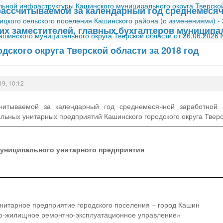
ной инфраструктуры Кашинского муниципального округа Тверской
ассчитываемой за календарный год среднемесяч
ицкого сельского поселения Кашинского района (с изменениями)
-
 их заместителей, главных бухгалтеров муницип
шинского муниципального округа Тверской области от 26.06.2026
дского округа Тверской области за 2018 год
19, 10:12
итываемой за календарный год среднемесячной заработной пл
льных унитарных предприятий Кашинского городского округа Тверс
униципального унитарного предприятия
нитарное предприятие городского поселения – город Кашин
о-жилищное ремонтно-эксплуатационное управление»