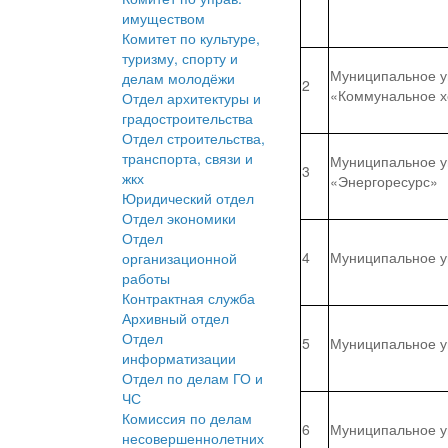
имуществом
Комитет по культуре,
туризму, спорту и
Муниципальное у
делам молодёжи
2
«Коммунальное х
Отдел архитектуры и
градостроительства
Отдел строительства,
транспорта, связи и
Муниципальное ун
3
жкх
«Энергоресурс»
Юридический отдел
Отдел экономики
Отдел
4
Муниципальное у
организационной
работы
Контрактная служба
Архивный отдел
Отдел
5
Муниципальное у
информатизации
Отдел по делам ГО и
ЧС
Комиссия по делам
6
Муниципальное у
несовершеннолетних