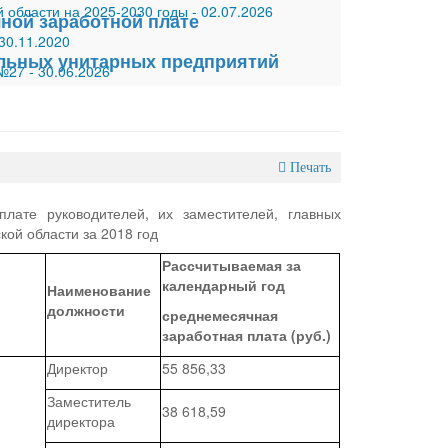
 области на 2025-2030 годы
-
02.07.2026
ной заработной плате
30.11.2020
альных унитарных предприятий
 №27
-
30.06.2026
Печать
ате руководителей, их заместителей, главных
кой области за 2018 год
Рассчитываемая за
календарный год
Наименование
должности
среднемесячная
заработная плата (руб.)
Директор
55 856,33
Заместитель
38 618,59
директора