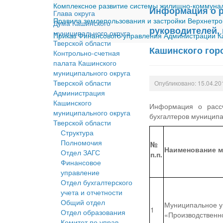
Комплексное развитие системы жилищно-коммуналь
Информация о р
Глава округа
Правила землепользования и застройки Верхнетро
Дума Кашинского
руководителей,
муниципального округа
Приказ Финансового управления Администрации Ка
Тверской области
Кашинского горо
Контрольно-счетная
палата Кашинского
муниципального округа
Тверской области
Опубликовано: 15.04.20
Администрация
Кашинского
Информация о рассч
муниципального округа
бухгалтеров муниципа
Тверской области
Структура
Полномочия
№
Наименование м
Отдел ЗАГС
п.п.
Финансовое
управление
Отдел бухгалтерского
учета и отчетности
Общий отдел
Муниципальное у
1
Отдел образования
«Производственн
Комитет по управ.