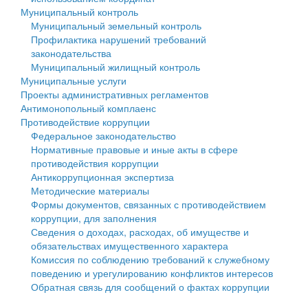
Муниципальный контроль
Персональные данные
Муниципальный земельный контроль
Профилактика нарушений требований
Оценка регулирующего воздействия
законодательства
Муниципальный жилищный контроль
Деятельность МУ
Муниципальные услуги
Проекты административных регламентов
Нормативы градостроительного проектирования
Антимонопольный комплаенс
Противодействие коррупции
Правила землепользования и застройки
Федеральное законодательство
Нормативные правовые и иные акты в сфере
Генеральные планы
противодействия коррупции
Антикоррупционная экспертиза
Проекты планировки территории
Методические материалы
Формы документов, связанных с противодействием
Собрание депутатов
коррупции, для заполнения
Сведения о доходах, расходах, об имуществе и
Городское поселение
обязательствах имущественного характера
Комиссия по соблюдению требований к служебному
Сельские поселения
поведению и урегулированию конфликтов интересов
Обратная связь для сообщений о фактах коррупции