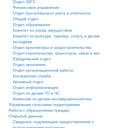
Отдел ЗАГС
Финансовое управление
Государственные услуги
Символика
муниципального округа Тверской области
Финансовое управление
Отдел бухгалтерского учета и отчетности
Общий отдел
Промышленность и АПК
Устав
Администрация Кашинского муниципального округа
Бюджет для граждан
Отдел образования
Комитет по управ. имуществом
Экономика и бизнес
Гостям округа
Тверской области
Имущество
Комитет по культуре, туризму, спорту и делам
молодёжи
...
Туризм
Управление сельскими территориями
Выявление правообладателей ранее учтенных
Отдел архитектуры и градостроительства
Отдел строительства, транспорта, связи и жкх
Культура
Открытые данные
объектов недвижимости
Юридический отдел
Отдел экономики
Образование
Работа с обращениями граждан
Имущественная поддержка субъектов малого и
Отдел организационной работы
Контрактная служба
Здравоохранение
Муниципальный контроль
среднего предпринимательства
Архивный отдел
Отдел информатизации
Социальная защита
Муниципальные услуги
Информационная поддержка субъектов малого и
Отдел по делам ГО и ЧС
Комиссия по делам несовершеннолетних
Фотоальбом
Проекты административных регламентов
среднего предпринимательства
Управление сельскими территориями
Работа с обращениями граждан
Антимонопольный комплаенс
Муниципальные программы
Открытые данные
Сведения, подлежащие предоставлению с
Противодействие коррупции
Контрольно-счетная палата
использованием координат