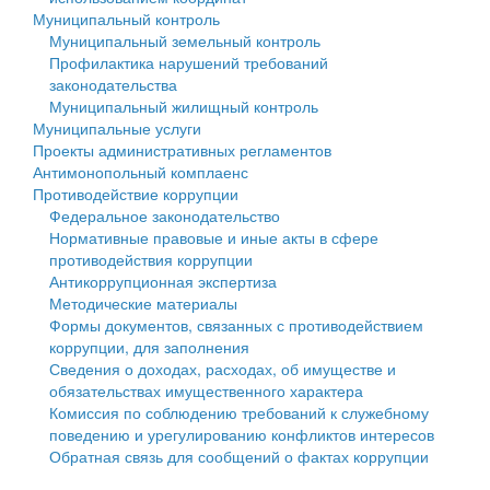
Муниципальный контроль
Персональные данные
Муниципальный земельный контроль
Профилактика нарушений требований
Оценка регулирующего воздействия
законодательства
Муниципальный жилищный контроль
Деятельность МУ
Муниципальные услуги
Проекты административных регламентов
Нормативы градостроительного проектирования
Антимонопольный комплаенс
Противодействие коррупции
Правила землепользования и застройки
Федеральное законодательство
Нормативные правовые и иные акты в сфере
Генеральные планы
противодействия коррупции
Антикоррупционная экспертиза
Проекты планировки территории
Методические материалы
Формы документов, связанных с противодействием
Собрание депутатов
коррупции, для заполнения
Сведения о доходах, расходах, об имуществе и
Городское поселение
обязательствах имущественного характера
Комиссия по соблюдению требований к служебному
Сельские поселения
поведению и урегулированию конфликтов интересов
Обратная связь для сообщений о фактах коррупции