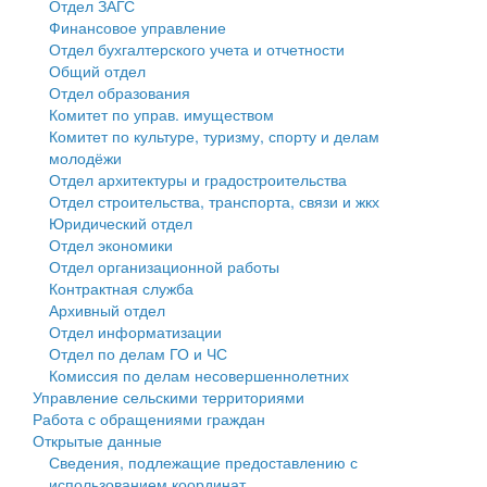
Отдел ЗАГС
Финансовое управление
Государственные услуги
Символика
муниципального округа Тверской области
Финансовое управление
Отдел бухгалтерского учета и отчетности
Общий отдел
Промышленность и АПК
Устав
Администрация Кашинского муниципального округа
Бюджет для граждан
Отдел образования
Комитет по управ. имуществом
Экономика и бизнес
Гостям округа
Тверской области
Имущество
Комитет по культуре, туризму, спорту и делам
молодёжи
...
Туризм
Управление сельскими территориями
Выявление правообладателей ранее учтенных
Отдел архитектуры и градостроительства
Отдел строительства, транспорта, связи и жкх
Культура
Открытые данные
объектов недвижимости
Юридический отдел
Отдел экономики
Образование
Работа с обращениями граждан
Имущественная поддержка субъектов малого и
Отдел организационной работы
Контрактная служба
Здравоохранение
Муниципальный контроль
среднего предпринимательства
Архивный отдел
Отдел информатизации
Социальная защита
Муниципальные услуги
Информационная поддержка субъектов малого и
Отдел по делам ГО и ЧС
Комиссия по делам несовершеннолетних
Фотоальбом
Проекты административных регламентов
среднего предпринимательства
Управление сельскими территориями
Работа с обращениями граждан
Антимонопольный комплаенс
Муниципальные программы
Открытые данные
Сведения, подлежащие предоставлению с
Противодействие коррупции
Контрольно-счетная палата
использованием координат