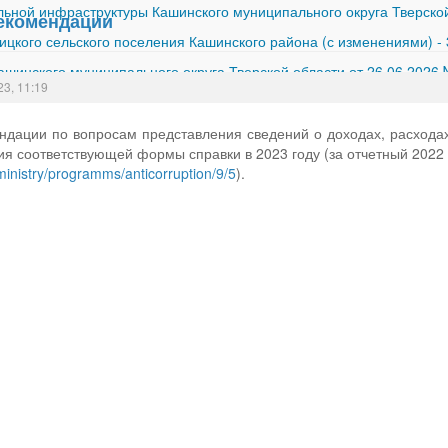
ной инфраструктуры Кашинского муниципального округа Тверской
екомендации
ицкого сельского поселения Кашинского района (с изменениями)
-
шинского муниципального округа Тверской области от 26.06.2026
23, 11:19
ндации по вопросам представления сведений о доходах, расходах
ия соответствующей формы справки в 2023 году (за отчетный 2022 
/ministry/programms/anticorruption/9/5
).