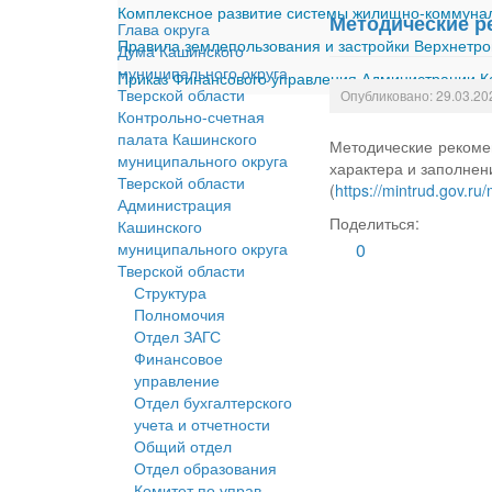
Комплексное развитие системы жилищно-коммуналь
Методические р
Глава округа
Правила землепользования и застройки Верхнетро
Дума Кашинского
муниципального округа
Приказ Финансового управления Администрации Ка
Тверской области
Опубликовано: 29.03.20
Контрольно-счетная
палата Кашинского
Методические рекоме
муниципального округа
характера и заполнен
Тверской области
(
https://mintrud.gov.ru
Администрация
Поделиться:
Кашинского
муниципального округа
0
Тверской области
Структура
Полномочия
Отдел ЗАГС
Финансовое
управление
Отдел бухгалтерского
учета и отчетности
Общий отдел
Отдел образования
Комитет по управ.