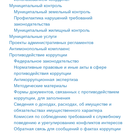
Муниципальный контроль
Персональные данные
Муниципальный земельный контроль
Профилактика нарушений требований
Оценка регулирующего воздействия
законодательства
Муниципальный жилищный контроль
Деятельность МУ
Муниципальные услуги
Проекты административных регламентов
Нормативы градостроительного проектирования
Антимонопольный комплаенс
Противодействие коррупции
Правила землепользования и застройки
Федеральное законодательство
Нормативные правовые и иные акты в сфере
Генеральные планы
противодействия коррупции
Антикоррупционная экспертиза
Проекты планировки территории
Методические материалы
Формы документов, связанных с противодействием
Собрание депутатов
коррупции, для заполнения
Сведения о доходах, расходах, об имуществе и
Городское поселение
обязательствах имущественного характера
Комиссия по соблюдению требований к служебному
Сельские поселения
поведению и урегулированию конфликтов интересов
Обратная связь для сообщений о фактах коррупции