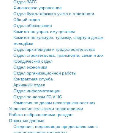
Отдел ЗАГС
Финансовое управление
Государственные услуги
Символика
муниципального округа Тверской области
Финансовое управление
Отдел бухгалтерского учета и отчетности
Общий отдел
Промышленность и АПК
Устав
Администрация Кашинского муниципального округа
Бюджет для граждан
Отдел образования
Комитет по управ. имуществом
Экономика и бизнес
Гостям округа
Тверской области
Имущество
Комитет по культуре, туризму, спорту и делам
молодёжи
...
Туризм
Управление сельскими территориями
Выявление правообладателей ранее учтенных
Отдел архитектуры и градостроительства
Отдел строительства, транспорта, связи и жкх
Культура
Открытые данные
объектов недвижимости
Юридический отдел
Отдел экономики
Образование
Работа с обращениями граждан
Имущественная поддержка субъектов малого и
Отдел организационной работы
Контрактная служба
Здравоохранение
Муниципальный контроль
среднего предпринимательства
Архивный отдел
Отдел информатизации
Социальная защита
Муниципальные услуги
Информационная поддержка субъектов малого и
Отдел по делам ГО и ЧС
Комиссия по делам несовершеннолетних
Фотоальбом
Проекты административных регламентов
среднего предпринимательства
Управление сельскими территориями
Работа с обращениями граждан
Антимонопольный комплаенс
Муниципальные программы
Открытые данные
Сведения, подлежащие предоставлению с
Противодействие коррупции
Контрольно-счетная палата
использованием координат