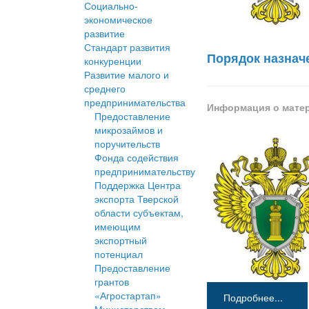
Социально-
экономическое
развитие
Стандарт развития
Порядок назнач
конкуренции
Развитие малого и
среднего
предпринимательства
Информация о мате
Предоставление
микрозаймов и
поручительств
Фонда содействия
предпринимательству
Поддержка Центра
экспорта Тверской
области субъектам,
имеющим
экспортный
потенциал
Предоставление
грантов
«Агростартап»
Подробнее...