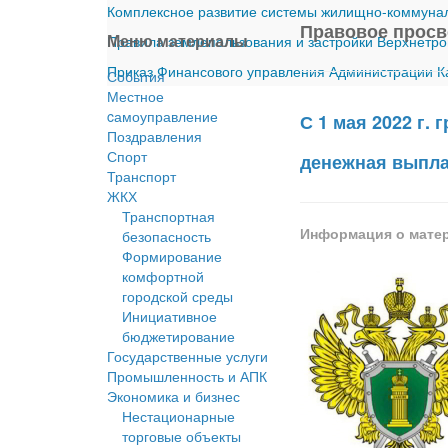
Комплексное развитие системы жилищно-коммуналь
Правовое прос
Меню материалы
Правила землепользования и застройки Верхнетро
Приказ Финансового управления Администрации Ка
События
Местное
cамоуправление
С 1 мая 2022 г
Поздравления
Спорт
денежная выплат
Транспорт
ЖКХ
Транспортная
Информация о мате
безопасность
Формирование
комфортной
городской среды
Инициативное
бюджетирование
Государственные услуги
Промышленность и АПК
Экономика и бизнес
Нестационарные
торговые объекты