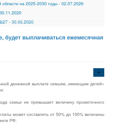
 области на 2025-2030 годы
-
02.07.2026
30.11.2020
 №27
-
30.06.2026
ке, будет выплачиваться ежемесячная
ячной денежной выплате семьям, имеющим детей»
и:
хода семьи не превышает величину прожиточного
платы может составлять от 50% до 100% величины
екте РФ.