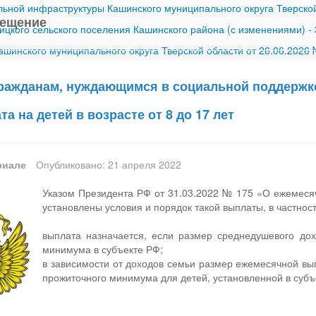
ной инфраструктуры Кашинского муниципального округа Тверской
вещение
ицкого сельского поселения Кашинского района (с изменениями)
-
шинского муниципального округа Тверской области от 26.06.2026
. гражданам, нуждающимся в социальной поддерж
а на детей в возрасте от 8 до 17 лет
риале
Опубликовано: 21 апреля 2022
Указом Президента РФ от 31.03.2022 № 175 «О ежемес
установлены условия и порядок такой выплаты, в частност
выплата назначается, если размер среднедушевого до
минимума в субъекте РФ;
в зависимости от доходов семьи размер ежемесячной вы
прожиточного минимума для детей, установленной в субъ