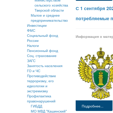
Министерством
сельского хозяйства
С 1 сентября 2
Тверской области
Малое и среднее
потребляемые п
предпринимательство
Инвестиции
ФМС
Социальный фонд
Информация о мате
России
Налоги
Пенсионный фонд
Соц. страхование
ЗАГС
Занятость населения
ГО и ЧС
Противодействие
терроризму, его
идеологии и
экстремизму
Профилактика
правонарушений
ГИБДД
Подробнее...
МО МВД "Кашинский"