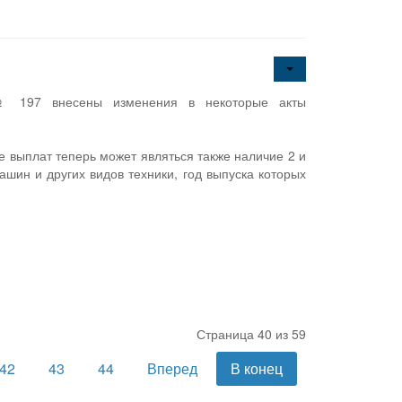
 № 197 внесены изменения в некоторые акты
е выплат теперь может являться также наличие 2 и
шин и других видов техники, год выпуска которых
Страница 40 из 59
42
43
44
Вперед
В конец