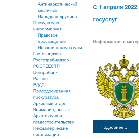
Антинаркотический
С 1 апреля 2022
месячник
Народная дружина
госуслуг
Прокуратура
информирует
Правовое
просвещение
Информация о мате
Новости прокуратуры
Гостехнадзор
Роспотребнадзор
РОСРЕЕСТР
Центробанк
Разное
ЕДДС
Природоохранная
прокуратура
Архивный отдел
Внимание, розыск!
Архитектура и
градостроительство
Подробнее...
Некоммерческие
организации