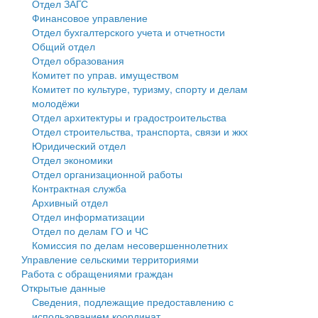
Отдел ЗАГС
Финансовое управление
Государственные услуги
Символика
муниципального округа Тверской области
Финансовое управление
Отдел бухгалтерского учета и отчетности
Общий отдел
Промышленность и АПК
Устав
Администрация Кашинского муниципального округа
Бюджет для граждан
Отдел образования
Комитет по управ. имуществом
Экономика и бизнес
Гостям округа
Тверской области
Имущество
Комитет по культуре, туризму, спорту и делам
молодёжи
...
Туризм
Управление сельскими территориями
Выявление правообладателей ранее учтенных
Отдел архитектуры и градостроительства
Отдел строительства, транспорта, связи и жкх
Культура
Открытые данные
объектов недвижимости
Юридический отдел
Отдел экономики
Образование
Работа с обращениями граждан
Имущественная поддержка субъектов малого и
Отдел организационной работы
Контрактная служба
Здравоохранение
Муниципальный контроль
среднего предпринимательства
Архивный отдел
Отдел информатизации
Социальная защита
Муниципальные услуги
Информационная поддержка субъектов малого и
Отдел по делам ГО и ЧС
Комиссия по делам несовершеннолетних
Фотоальбом
Проекты административных регламентов
среднего предпринимательства
Управление сельскими территориями
Работа с обращениями граждан
Антимонопольный комплаенс
Муниципальные программы
Открытые данные
Сведения, подлежащие предоставлению с
Противодействие коррупции
Контрольно-счетная палата
использованием координат