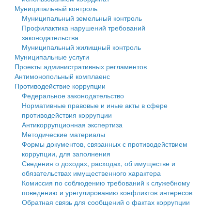
Муниципальный контроль
Персональные данные
Муниципальный земельный контроль
Профилактика нарушений требований
Оценка регулирующего воздействия
законодательства
Муниципальный жилищный контроль
Деятельность МУ
Муниципальные услуги
Проекты административных регламентов
Нормативы градостроительного проектирования
Антимонопольный комплаенс
Противодействие коррупции
Правила землепользования и застройки
Федеральное законодательство
Нормативные правовые и иные акты в сфере
Генеральные планы
противодействия коррупции
Антикоррупционная экспертиза
Проекты планировки территории
Методические материалы
Формы документов, связанных с противодействием
Собрание депутатов
коррупции, для заполнения
Сведения о доходах, расходах, об имуществе и
Городское поселение
обязательствах имущественного характера
Комиссия по соблюдению требований к служебному
Сельские поселения
поведению и урегулированию конфликтов интересов
Обратная связь для сообщений о фактах коррупции