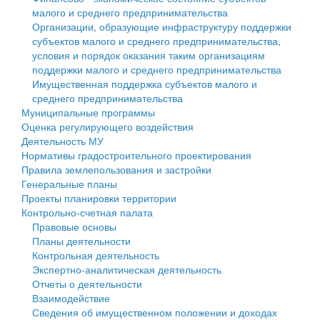
малого и среднего предпринимательства
Персональные данные
Организации, образующие инфраструктуру поддержки
субъектов малого и среднего предпринимательства,
Оценка регулирующего воздействия
условия и порядок оказания таким организациям
поддержки малого и среднего предпринимательства
Деятельность МУ
Имущественная поддержка субъектов малого и
среднего предпринимательства
Нормативы градостроительного проектирования
Муниципальные программы
Оценка регулирующего воздействия
Правила землепользования и застройки
Деятельность МУ
Нормативы градостроительного проектирования
Генеральные планы
Правила землепользования и застройки
Генеральные планы
Проекты планировки территории
Проекты планировки территории
Контрольно-счетная палата
Собрание депутатов
Правовые основы
Планы деятельности
Городское поселение
Контрольная деятельность
Экспертно-аналитическая деятельность
Сельские поселения
Отчеты о деятельности
Взаимодействие
Сведения об имущественном положении и доходах