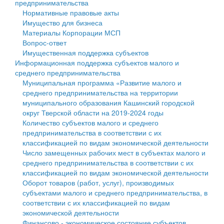
предпринимательства
Нормативные правовые акты
Государственные услуги
Символика
муниципального округа Тверской области
Финансовое управление
Имущество для бизнеса
Материалы Корпорации МСП
Промышленность и АПК
Устав
Администрация Кашинского муниципального округа
Бюджет для граждан
Вопрос-ответ
Имущественная поддержка субъектов
Экономика и бизнес
Гостям округа
Тверской области
Имущество
Информационная поддержка субъектов малого и
среднего предпринимательства
...
Туризм
Управление сельскими территориями
Выявление правообладателей ранее учтенных
Муниципальная программа «Развитие малого и
среднего предпринимательства на территории
Культура
Открытые данные
объектов недвижимости
муниципального образования Кашинский городской
округ Тверской области на 2019-2024 годы
Образование
Работа с обращениями граждан
Имущественная поддержка субъектов малого и
Количество субъектов малого и среднего
предпринимательства в соответствии с их
Здравоохранение
Муниципальный контроль
среднего предпринимательства
классификацией по видам экономической деятельности
Число замещенных рабочих мест в субъектах малого и
Социальная защита
Муниципальные услуги
Информационная поддержка субъектов малого и
среднего предпринимательства в соответствии с их
классификацией по видам экономической деятельности
Фотоальбом
Проекты административных регламентов
среднего предпринимательства
Оборот товаров (работ, услуг), производимых
субъектами малого и среднего предпринимательства, в
Антимонопольный комплаенс
Муниципальные программы
соответствии с их классификацией по видам
экономической деятельности
Противодействие коррупции
Контрольно-счетная палата
Финансово - экономическое состояние субъектов