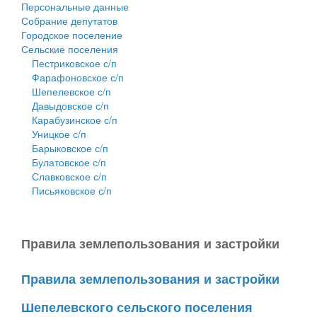
Персональные данные
Собрание депутатов
Городское поселение
Сельские поселения
Пестриковское с/п
Фарафоновское с/п
Шепелевское с/п
Давыдовское с/п
Карабузинское с/п
Уницкое с/п
Барыковское с/п
Булатовское с/п
Славковское с/п
Письяковское с/п
Правила землепользования и застройки
Правила землепользования и застройки
Шепелевского сельского поселения