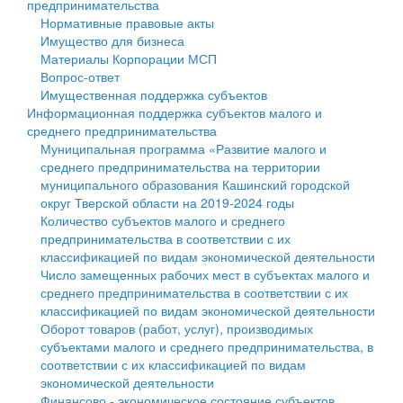
предпринимательства
Нормативные правовые акты
Государственные услуги
Символика
муниципального округа Тверской области
Финансовое управление
Имущество для бизнеса
Материалы Корпорации МСП
Промышленность и АПК
Устав
Администрация Кашинского муниципального округа
Бюджет для граждан
Вопрос-ответ
Имущественная поддержка субъектов
Экономика и бизнес
Гостям округа
Тверской области
Имущество
Информационная поддержка субъектов малого и
среднего предпринимательства
...
Туризм
Управление сельскими территориями
Выявление правообладателей ранее учтенных
Муниципальная программа «Развитие малого и
среднего предпринимательства на территории
Культура
Открытые данные
объектов недвижимости
муниципального образования Кашинский городской
округ Тверской области на 2019-2024 годы
Образование
Работа с обращениями граждан
Имущественная поддержка субъектов малого и
Количество субъектов малого и среднего
предпринимательства в соответствии с их
Здравоохранение
Муниципальный контроль
среднего предпринимательства
классификацией по видам экономической деятельности
Число замещенных рабочих мест в субъектах малого и
Социальная защита
Муниципальные услуги
Информационная поддержка субъектов малого и
среднего предпринимательства в соответствии с их
классификацией по видам экономической деятельности
Фотоальбом
Проекты административных регламентов
среднего предпринимательства
Оборот товаров (работ, услуг), производимых
субъектами малого и среднего предпринимательства, в
Антимонопольный комплаенс
Муниципальные программы
соответствии с их классификацией по видам
экономической деятельности
Противодействие коррупции
Контрольно-счетная палата
Финансово - экономическое состояние субъектов