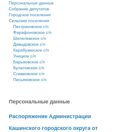
Персональные данные
Собрание депутатов
Городское поселение
Сельские поселения
Пестриковское с/п
Фарафоновское с/п
Шепелевское с/п
Давыдовское с/п
Карабузинское с/п
Уницкое с/п
Барыковское с/п
Булатовское с/п
Славковское с/п
Письяковское с/п
Персональные данные
Распоряжение Администрации
Кашинского городского округа от