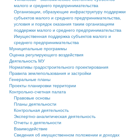
малого и среднего предпринимательства
Персональные данные
Организации, образующие инфраструктуру поддержки
субъектов малого и среднего предпринимательства,
Оценка регулирующего воздействия
условия и порядок оказания таким организациям
поддержки малого и среднего предпринимательства
Деятельность МУ
Имущественная поддержка субъектов малого и
среднего предпринимательства
Нормативы градостроительного проектирования
Муниципальные программы
Оценка регулирующего воздействия
Правила землепользования и застройки
Деятельность МУ
Нормативы градостроительного проектирования
Генеральные планы
Правила землепользования и застройки
Генеральные планы
Проекты планировки территории
Проекты планировки территории
Контрольно-счетная палата
Собрание депутатов
Правовые основы
Планы деятельности
Городское поселение
Контрольная деятельность
Экспертно-аналитическая деятельность
Сельские поселения
Отчеты о деятельности
Взаимодействие
Сведения об имущественном положении и доходах