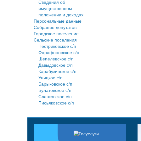
Сведения об
имущественном
положении и доходах
Персональные данные
Собрание депутатов
Городское поселение
Сельские поселения
Пестриковское с/п
Фарафоновское с/п
Шепелевское с/п
Давыдовское с/п
Карабузинское с/п
Уницкое с/п
Барыковское с/п
Булатовское с/п
Славковское с/п
Письяковское с/п