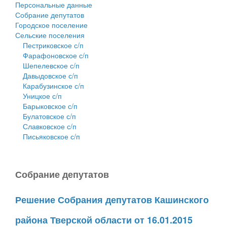
Персональные данные
Собрание депутатов
Городское поселение
Сельские поселения
Пестриковское с/п
Фарафоновское с/п
Шепелевское с/п
Давыдовское с/п
Карабузинское с/п
Уницкое с/п
Барыковское с/п
Булатовское с/п
Славковское с/п
Письяковское с/п
Собрание депутатов
Решение Собрания депутатов Кашинского
района Тверской области от 16.01.2015