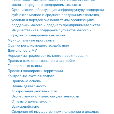
малого и среднего предпринимательства
Персональные данные
Организации, образующие инфраструктуру поддержки
субъектов малого и среднего предпринимательства,
Оценка регулирующего воздействия
условия и порядок оказания таким организациям
поддержки малого и среднего предпринимательства
Деятельность МУ
Имущественная поддержка субъектов малого и
среднего предпринимательства
Нормативы градостроительного проектирования
Муниципальные программы
Оценка регулирующего воздействия
Правила землепользования и застройки
Деятельность МУ
Нормативы градостроительного проектирования
Генеральные планы
Правила землепользования и застройки
Генеральные планы
Проекты планировки территории
Проекты планировки территории
Контрольно-счетная палата
Собрание депутатов
Правовые основы
Планы деятельности
Городское поселение
Контрольная деятельность
Экспертно-аналитическая деятельность
Сельские поселения
Отчеты о деятельности
Взаимодействие
Сведения об имущественном положении и доходах