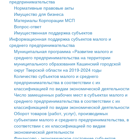
предпринимательства
Нормативные правовые акты
Государственные услуги
Символика
муниципального округа Тверской области
Финансовое управление
Имущество для бизнеса
Материалы Корпорации МСП
Промышленность и АПК
Устав
Администрация Кашинского муниципального округа
Бюджет для граждан
Вопрос-ответ
Имущественная поддержка субъектов
Экономика и бизнес
Гостям округа
Тверской области
Имущество
Информационная поддержка субъектов малого и
среднего предпринимательства
...
Туризм
Управление сельскими территориями
Выявление правообладателей ранее учтенных
Муниципальная программа «Развитие малого и
среднего предпринимательства на территории
Культура
Открытые данные
объектов недвижимости
муниципального образования Кашинский городской
округ Тверской области на 2019-2024 годы
Образование
Работа с обращениями граждан
Имущественная поддержка субъектов малого и
Количество субъектов малого и среднего
предпринимательства в соответствии с их
Здравоохранение
Муниципальный контроль
среднего предпринимательства
классификацией по видам экономической деятельности
Число замещенных рабочих мест в субъектах малого и
Социальная защита
Муниципальные услуги
Информационная поддержка субъектов малого и
среднего предпринимательства в соответствии с их
классификацией по видам экономической деятельности
Фотоальбом
Проекты административных регламентов
среднего предпринимательства
Оборот товаров (работ, услуг), производимых
субъектами малого и среднего предпринимательства, в
Антимонопольный комплаенс
Муниципальные программы
соответствии с их классификацией по видам
экономической деятельности
Противодействие коррупции
Контрольно-счетная палата
Финансово - экономическое состояние субъектов