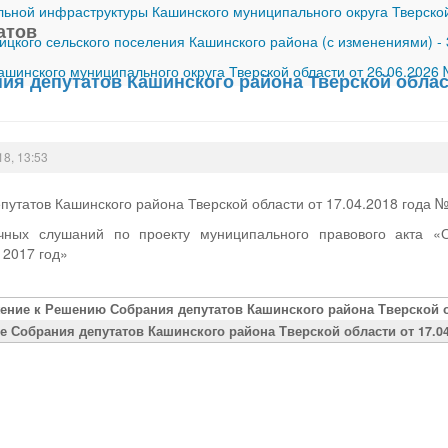
ной инфраструктуры Кашинского муниципального округа Тверской
атов
ицкого сельского поселения Кашинского района (с изменениями)
-
шинского муниципального округа Тверской области от 26.06.2026
я депутатов Кашинского района Тверской област
18, 13:53
утатов Кашинского района Тверской области от 17.04.2018 года 
чных слушаний по проекту муниципального правового акта «
 2017 год»
ение к Решению Собрания депутатов Кашинского района Тверской об
е Собрания депутатов Кашинского района Тверской области от 17.04