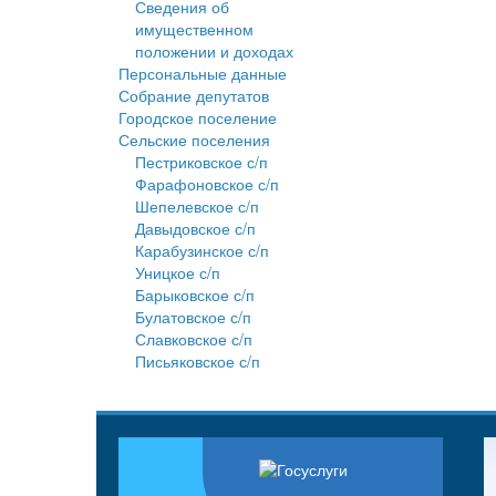
Сведения об
имущественном
положении и доходах
Персональные данные
Собрание депутатов
Городское поселение
Сельские поселения
Пестриковское с/п
Фарафоновское с/п
Шепелевское с/п
Давыдовское с/п
Карабузинское с/п
Уницкое с/п
Барыковское с/п
Булатовское с/п
Славковское с/п
Письяковское с/п