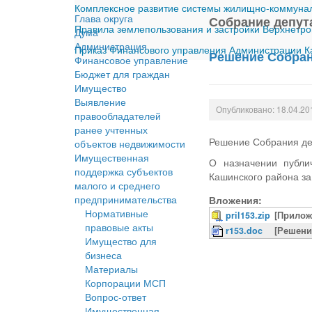
Комплексное развитие системы жилищно-коммуналь
Глава округа
Собрание депут
Правила землепользования и застройки Верхнетро
Дума
Администрация
Приказ Финансового управления Администрации Ка
Решение Собрани
Финансовое управление
Бюджет для граждан
Имущество
Выявление
Опубликовано: 18.04.20
правообладателей
ранее учтенных
Решение Собрания деп
объектов недвижимости
Имущественная
О назначении публи
поддержка субъектов
Кашинского района за
малого и среднего
предпринимательства
Вложения:
Нормативные
pril153.zip
[Прилож
правовые акты
r153.doc
[Решени
Имущество для
бизнеса
Материалы
Корпорации МСП
Вопрос-ответ
Имущественная