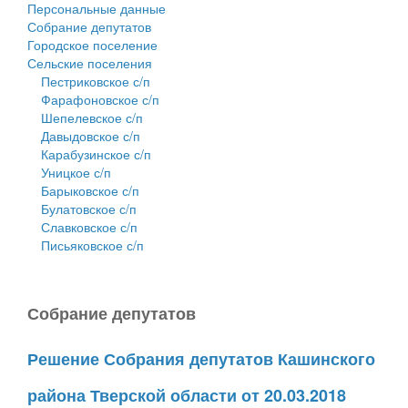
Персональные данные
Собрание депутатов
Городское поселение
Сельские поселения
Пестриковское с/п
Фарафоновское с/п
Шепелевское с/п
Давыдовское с/п
Карабузинское с/п
Уницкое с/п
Барыковское с/п
Булатовское с/п
Славковское с/п
Письяковское с/п
Собрание депутатов
Решение Собрания депутатов Кашинского
района Тверской области от 20.03.2018