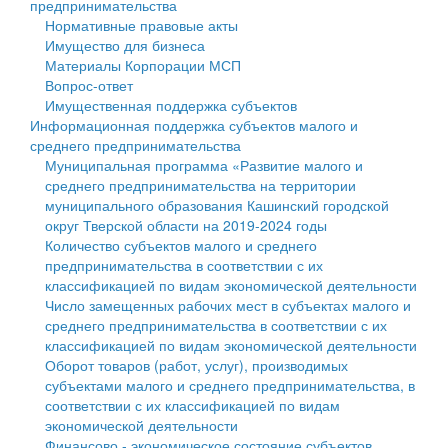
предпринимательства
Нормативные правовые акты
Государственные услуги
Символика
муниципального округа Тверской области
Финансовое управление
Имущество для бизнеса
Материалы Корпорации МСП
Промышленность и АПК
Устав
Администрация Кашинского муниципального округа
Бюджет для граждан
Вопрос-ответ
Имущественная поддержка субъектов
Экономика и бизнес
Гостям округа
Тверской области
Имущество
Информационная поддержка субъектов малого и
среднего предпринимательства
...
Туризм
Управление сельскими территориями
Выявление правообладателей ранее учтенных
Муниципальная программа «Развитие малого и
среднего предпринимательства на территории
Культура
Открытые данные
объектов недвижимости
муниципального образования Кашинский городской
округ Тверской области на 2019-2024 годы
Образование
Работа с обращениями граждан
Имущественная поддержка субъектов малого и
Количество субъектов малого и среднего
предпринимательства в соответствии с их
Здравоохранение
Муниципальный контроль
среднего предпринимательства
классификацией по видам экономической деятельности
Число замещенных рабочих мест в субъектах малого и
Социальная защита
Муниципальные услуги
Информационная поддержка субъектов малого и
среднего предпринимательства в соответствии с их
классификацией по видам экономической деятельности
Фотоальбом
Проекты административных регламентов
среднего предпринимательства
Оборот товаров (работ, услуг), производимых
субъектами малого и среднего предпринимательства, в
Антимонопольный комплаенс
Муниципальные программы
соответствии с их классификацией по видам
экономической деятельности
Противодействие коррупции
Контрольно-счетная палата
Финансово - экономическое состояние субъектов