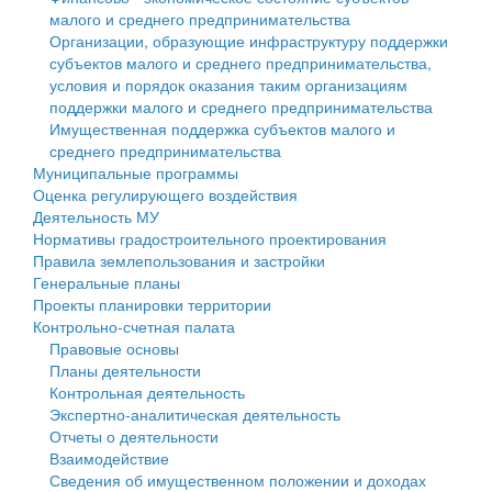
малого и среднего предпринимательства
Персональные данные
Организации, образующие инфраструктуру поддержки
субъектов малого и среднего предпринимательства,
Оценка регулирующего воздействия
условия и порядок оказания таким организациям
поддержки малого и среднего предпринимательства
Деятельность МУ
Имущественная поддержка субъектов малого и
среднего предпринимательства
Нормативы градостроительного проектирования
Муниципальные программы
Оценка регулирующего воздействия
Правила землепользования и застройки
Деятельность МУ
Нормативы градостроительного проектирования
Генеральные планы
Правила землепользования и застройки
Генеральные планы
Проекты планировки территории
Проекты планировки территории
Контрольно-счетная палата
Собрание депутатов
Правовые основы
Планы деятельности
Городское поселение
Контрольная деятельность
Экспертно-аналитическая деятельность
Сельские поселения
Отчеты о деятельности
Взаимодействие
Сведения об имущественном положении и доходах