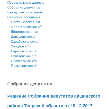
Персональные данные
Собрание депутатов
Городское поселение
Сельские поселения
Пестриковское с/п
Фарафоновское с/п
Шепелевское с/п
Давыдовское с/п
Карабузинское с/п
Уницкое с/п
Барыковское с/п
Булатовское с/п
Славковское с/п
Письяковское с/п
Собрание депутатов
Решение Собрания депутатов Кашинского
района Тверской области от 19.12.2017