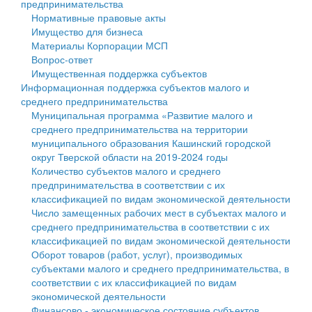
предпринимательства
Нормативные правовые акты
Государственные услуги
Символика
муниципального округа Тверской области
Финансовое управление
Имущество для бизнеса
Материалы Корпорации МСП
Промышленность и АПК
Устав
Администрация Кашинского муниципального округа
Бюджет для граждан
Вопрос-ответ
Имущественная поддержка субъектов
Экономика и бизнес
Гостям округа
Тверской области
Имущество
Информационная поддержка субъектов малого и
среднего предпринимательства
...
Туризм
Управление сельскими территориями
Выявление правообладателей ранее учтенных
Муниципальная программа «Развитие малого и
среднего предпринимательства на территории
Культура
Открытые данные
объектов недвижимости
муниципального образования Кашинский городской
округ Тверской области на 2019-2024 годы
Образование
Работа с обращениями граждан
Имущественная поддержка субъектов малого и
Количество субъектов малого и среднего
предпринимательства в соответствии с их
Здравоохранение
Муниципальный контроль
среднего предпринимательства
классификацией по видам экономической деятельности
Число замещенных рабочих мест в субъектах малого и
Социальная защита
Муниципальные услуги
Информационная поддержка субъектов малого и
среднего предпринимательства в соответствии с их
классификацией по видам экономической деятельности
Фотоальбом
Проекты административных регламентов
среднего предпринимательства
Оборот товаров (работ, услуг), производимых
субъектами малого и среднего предпринимательства, в
Антимонопольный комплаенс
Муниципальные программы
соответствии с их классификацией по видам
экономической деятельности
Противодействие коррупции
Контрольно-счетная палата
Финансово - экономическое состояние субъектов