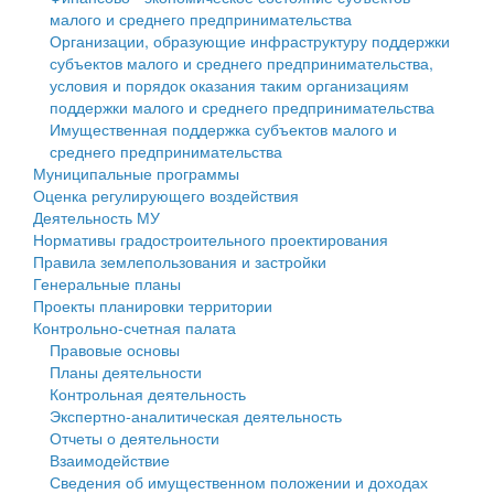
малого и среднего предпринимательства
Персональные данные
Организации, образующие инфраструктуру поддержки
субъектов малого и среднего предпринимательства,
Оценка регулирующего воздействия
условия и порядок оказания таким организациям
поддержки малого и среднего предпринимательства
Деятельность МУ
Имущественная поддержка субъектов малого и
среднего предпринимательства
Нормативы градостроительного проектирования
Муниципальные программы
Оценка регулирующего воздействия
Правила землепользования и застройки
Деятельность МУ
Нормативы градостроительного проектирования
Генеральные планы
Правила землепользования и застройки
Генеральные планы
Проекты планировки территории
Проекты планировки территории
Контрольно-счетная палата
Собрание депутатов
Правовые основы
Планы деятельности
Городское поселение
Контрольная деятельность
Экспертно-аналитическая деятельность
Сельские поселения
Отчеты о деятельности
Взаимодействие
Сведения об имущественном положении и доходах