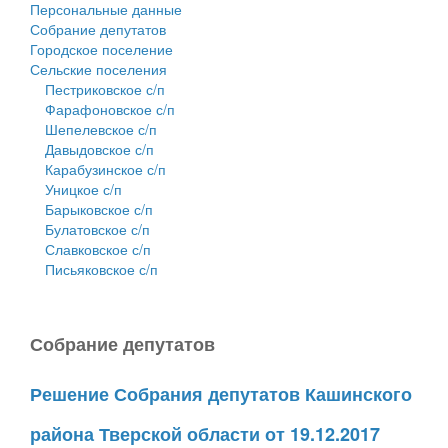
Персональные данные
Собрание депутатов
Городское поселение
Сельские поселения
Пестриковское с/п
Фарафоновское с/п
Шепелевское с/п
Давыдовское с/п
Карабузинское с/п
Уницкое с/п
Барыковское с/п
Булатовское с/п
Славковское с/п
Письяковское с/п
Собрание депутатов
Решение Собрания депутатов Кашинского
района Тверской области от 19.12.2017