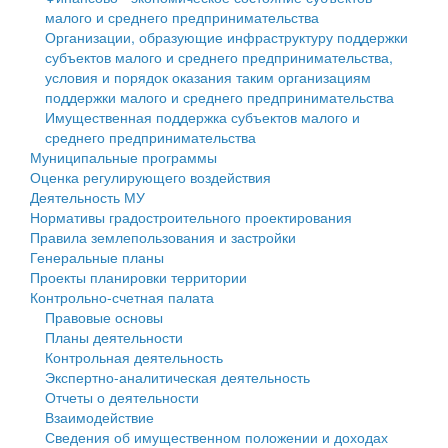
малого и среднего предпринимательства
Персональные данные
Организации, образующие инфраструктуру поддержки
субъектов малого и среднего предпринимательства,
Оценка регулирующего воздействия
условия и порядок оказания таким организациям
поддержки малого и среднего предпринимательства
Деятельность МУ
Имущественная поддержка субъектов малого и
среднего предпринимательства
Нормативы градостроительного проектирования
Муниципальные программы
Оценка регулирующего воздействия
Правила землепользования и застройки
Деятельность МУ
Нормативы градостроительного проектирования
Генеральные планы
Правила землепользования и застройки
Генеральные планы
Проекты планировки территории
Проекты планировки территории
Контрольно-счетная палата
Собрание депутатов
Правовые основы
Планы деятельности
Городское поселение
Контрольная деятельность
Экспертно-аналитическая деятельность
Сельские поселения
Отчеты о деятельности
Взаимодействие
Сведения об имущественном положении и доходах