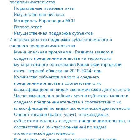
предпринимательства
Нормативные правовые акты
Государственные услуги
Символика
муниципального округа Тверской области
Финансовое управление
Имущество для бизнеса
Материалы Корпорации МСП
Промышленность и АПК
Устав
Администрация Кашинского муниципального округа
Бюджет для граждан
Вопрос-ответ
Имущественная поддержка субъектов
Экономика и бизнес
Гостям округа
Тверской области
Имущество
Информационная поддержка субъектов малого и
среднего предпринимательства
...
Туризм
Управление сельскими территориями
Выявление правообладателей ранее учтенных
Муниципальная программа «Развитие малого и
среднего предпринимательства на территории
Культура
Открытые данные
объектов недвижимости
муниципального образования Кашинский городской
округ Тверской области на 2019-2024 годы
Образование
Работа с обращениями граждан
Имущественная поддержка субъектов малого и
Количество субъектов малого и среднего
предпринимательства в соответствии с их
Здравоохранение
Муниципальный контроль
среднего предпринимательства
классификацией по видам экономической деятельности
Число замещенных рабочих мест в субъектах малого и
Социальная защита
Муниципальные услуги
Информационная поддержка субъектов малого и
среднего предпринимательства в соответствии с их
классификацией по видам экономической деятельности
Фотоальбом
Проекты административных регламентов
среднего предпринимательства
Оборот товаров (работ, услуг), производимых
субъектами малого и среднего предпринимательства, в
Антимонопольный комплаенс
Муниципальные программы
соответствии с их классификацией по видам
экономической деятельности
Противодействие коррупции
Контрольно-счетная палата
Финансово - экономическое состояние субъектов