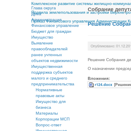
Комплексное развитие системы жилищно-коммуналь
Глава округа
Собрание депут
Правила землепользования и застройки Верхнетро
Дума
Администрация
Приказ Финансового управления Администрации Ка
Решение Собрани
Финансовое управление
Бюджет для граждан
Имущество
Выявление
Опубликовано: 01.12.20
правообладателей
ранее учтенных
Решение Собрания деп
объектов недвижимости
Имущественная
О назначении предсе
поддержка субъектов
малого и среднего
Вложения:
предпринимательства
r124.docx
[Решение
Нормативные
правовые акты
Имущество для
бизнеса
Материалы
Корпорации МСП
Вопрос-ответ
Имущественная