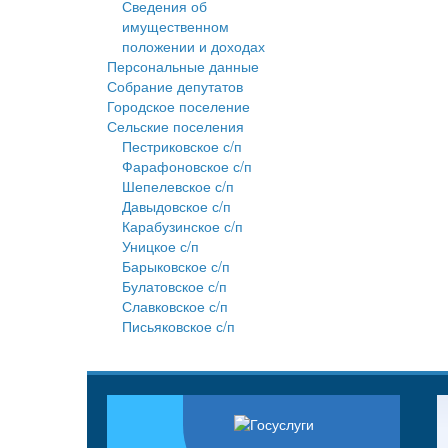
Сведения об
имущественном
положении и доходах
Персональные данные
Собрание депутатов
Городское поселение
Сельские поселения
Пестриковское с/п
Фарафоновское с/п
Шепелевское с/п
Давыдовское с/п
Карабузинское с/п
Уницкое с/п
Барыковское с/п
Булатовское с/п
Славковское с/п
Письяковское с/п