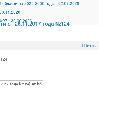
 области на 2025-2030 годы
-
02.07.2026
30.11.2020
 №27
-
30.06.2026
и от 28.11.2017 года №124
Печать
№124
2017 года №124]
42 Кб