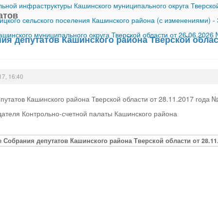
ной инфраструктуры Кашинского муниципального округа Тверской
атов
ицкого сельского поселения Кашинского района (с изменениями)
-
шинского муниципального округа Тверской области от 26.06.2026
я депутатов Кашинского района Тверской област
17, 16:40
утатов Кашинского района Тверской области от 28.11.2017 года 
дателя Контрольно-счетной палаты Кашинского района
 Собрания депутатов Кашинского района Тверской области от 28.11.