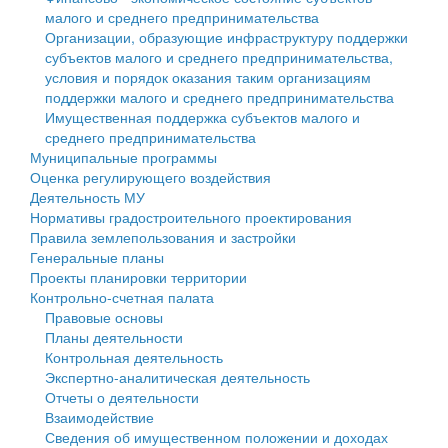
малого и среднего предпринимательства
Персональные данные
Организации, образующие инфраструктуру поддержки
субъектов малого и среднего предпринимательства,
Оценка регулирующего воздействия
условия и порядок оказания таким организациям
поддержки малого и среднего предпринимательства
Деятельность МУ
Имущественная поддержка субъектов малого и
среднего предпринимательства
Нормативы градостроительного проектирования
Муниципальные программы
Оценка регулирующего воздействия
Правила землепользования и застройки
Деятельность МУ
Нормативы градостроительного проектирования
Генеральные планы
Правила землепользования и застройки
Генеральные планы
Проекты планировки территории
Проекты планировки территории
Контрольно-счетная палата
Собрание депутатов
Правовые основы
Планы деятельности
Городское поселение
Контрольная деятельность
Экспертно-аналитическая деятельность
Сельские поселения
Отчеты о деятельности
Взаимодействие
Сведения об имущественном положении и доходах