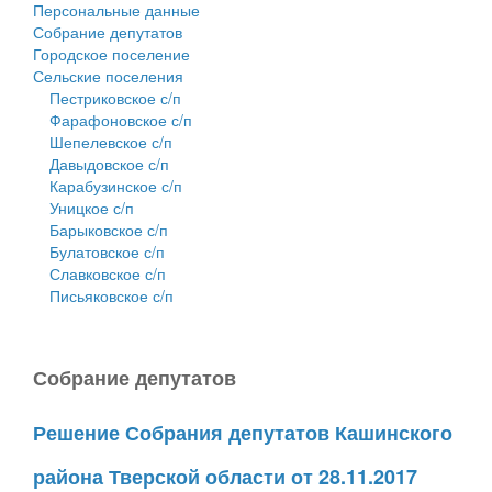
Персональные данные
Собрание депутатов
Городское поселение
Сельские поселения
Пестриковское с/п
Фарафоновское с/п
Шепелевское с/п
Давыдовское с/п
Карабузинское с/п
Уницкое с/п
Барыковское с/п
Булатовское с/п
Славковское с/п
Письяковское с/п
Собрание депутатов
Решение Собрания депутатов Кашинского
района Тверской области от 28.11.2017