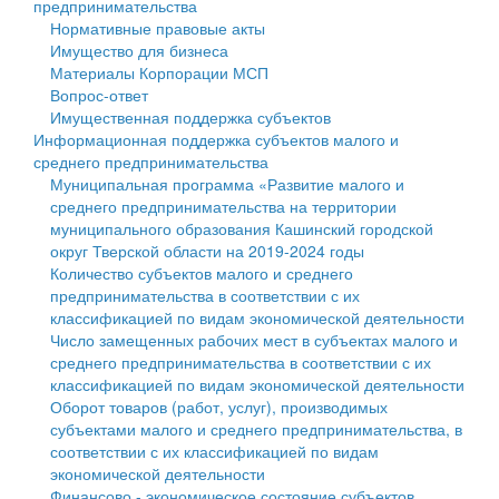
предпринимательства
Нормативные правовые акты
Государственные услуги
Символика
муниципального округа Тверской области
Финансовое управление
Имущество для бизнеса
Материалы Корпорации МСП
Промышленность и АПК
Устав
Администрация Кашинского муниципального округа
Бюджет для граждан
Вопрос-ответ
Имущественная поддержка субъектов
Экономика и бизнес
Гостям округа
Тверской области
Имущество
Информационная поддержка субъектов малого и
среднего предпринимательства
...
Туризм
Управление сельскими территориями
Выявление правообладателей ранее учтенных
Муниципальная программа «Развитие малого и
среднего предпринимательства на территории
Культура
Открытые данные
объектов недвижимости
муниципального образования Кашинский городской
округ Тверской области на 2019-2024 годы
Образование
Работа с обращениями граждан
Имущественная поддержка субъектов малого и
Количество субъектов малого и среднего
предпринимательства в соответствии с их
Здравоохранение
Муниципальный контроль
среднего предпринимательства
классификацией по видам экономической деятельности
Число замещенных рабочих мест в субъектах малого и
Социальная защита
Муниципальные услуги
Информационная поддержка субъектов малого и
среднего предпринимательства в соответствии с их
классификацией по видам экономической деятельности
Фотоальбом
Проекты административных регламентов
среднего предпринимательства
Оборот товаров (работ, услуг), производимых
субъектами малого и среднего предпринимательства, в
Антимонопольный комплаенс
Муниципальные программы
соответствии с их классификацией по видам
экономической деятельности
Противодействие коррупции
Контрольно-счетная палата
Финансово - экономическое состояние субъектов