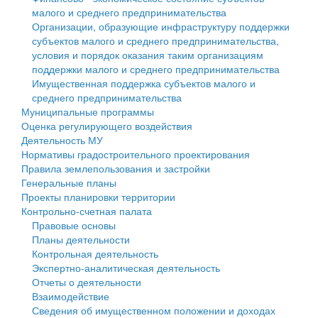
малого и среднего предпринимательства
Персональные данные
Организации, образующие инфраструктуру поддержки
субъектов малого и среднего предпринимательства,
Оценка регулирующего воздействия
условия и порядок оказания таким организациям
поддержки малого и среднего предпринимательства
Деятельность МУ
Имущественная поддержка субъектов малого и
среднего предпринимательства
Нормативы градостроительного проектирования
Муниципальные программы
Оценка регулирующего воздействия
Правила землепользования и застройки
Деятельность МУ
Нормативы градостроительного проектирования
Генеральные планы
Правила землепользования и застройки
Генеральные планы
Проекты планировки территории
Проекты планировки территории
Контрольно-счетная палата
Собрание депутатов
Правовые основы
Планы деятельности
Городское поселение
Контрольная деятельность
Экспертно-аналитическая деятельность
Сельские поселения
Отчеты о деятельности
Взаимодействие
Сведения об имущественном положении и доходах