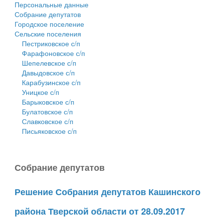
Персональные данные
Собрание депутатов
Городское поселение
Сельские поселения
Пестриковское с/п
Фарафоновское с/п
Шепелевское с/п
Давыдовское с/п
Карабузинское с/п
Уницкое с/п
Барыковское с/п
Булатовское с/п
Славковское с/п
Письяковское с/п
Собрание депутатов
Решение Собрания депутатов Кашинского
района Тверской области от 28.09.2017