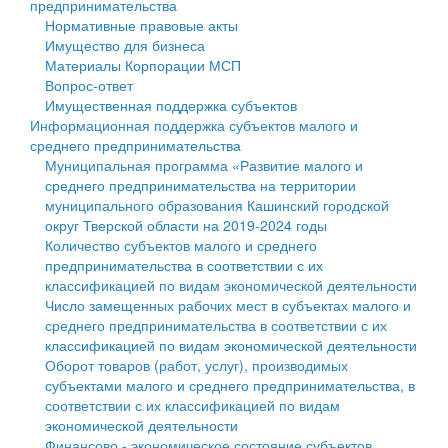
предпринимательства
Нормативные правовые акты
Государственные услуги
Символика
муниципального округа Тверской области
Финансовое управление
Имущество для бизнеса
Материалы Корпорации МСП
Промышленность и АПК
Устав
Администрация Кашинского муниципального округа
Бюджет для граждан
Вопрос-ответ
Имущественная поддержка субъектов
Экономика и бизнес
Гостям округа
Тверской области
Имущество
Информационная поддержка субъектов малого и
среднего предпринимательства
...
Туризм
Управление сельскими территориями
Выявление правообладателей ранее учтенных
Муниципальная программа «Развитие малого и
среднего предпринимательства на территории
Культура
Открытые данные
объектов недвижимости
муниципального образования Кашинский городской
округ Тверской области на 2019-2024 годы
Образование
Работа с обращениями граждан
Имущественная поддержка субъектов малого и
Количество субъектов малого и среднего
предпринимательства в соответствии с их
Здравоохранение
Муниципальный контроль
среднего предпринимательства
классификацией по видам экономической деятельности
Число замещенных рабочих мест в субъектах малого и
Социальная защита
Муниципальные услуги
Информационная поддержка субъектов малого и
среднего предпринимательства в соответствии с их
классификацией по видам экономической деятельности
Фотоальбом
Проекты административных регламентов
среднего предпринимательства
Оборот товаров (работ, услуг), производимых
субъектами малого и среднего предпринимательства, в
Антимонопольный комплаенс
Муниципальные программы
соответствии с их классификацией по видам
экономической деятельности
Противодействие коррупции
Контрольно-счетная палата
Финансово - экономическое состояние субъектов