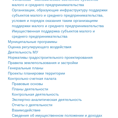
малого и среднего предпринимательства
Персональные данные
Организации, образующие инфраструктуру поддержки
субъектов малого и среднего предпринимательства,
Оценка регулирующего воздействия
условия и порядок оказания таким организациям
поддержки малого и среднего предпринимательства
Деятельность МУ
Имущественная поддержка субъектов малого и
среднего предпринимательства
Нормативы градостроительного проектирования
Муниципальные программы
Оценка регулирующего воздействия
Правила землепользования и застройки
Деятельность МУ
Нормативы градостроительного проектирования
Генеральные планы
Правила землепользования и застройки
Генеральные планы
Проекты планировки территории
Проекты планировки территории
Контрольно-счетная палата
Собрание депутатов
Правовые основы
Планы деятельности
Городское поселение
Контрольная деятельность
Экспертно-аналитическая деятельность
Сельские поселения
Отчеты о деятельности
Взаимодействие
Сведения об имущественном положении и доходах