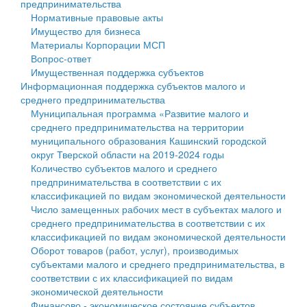
предпринимательства
Нормативные правовые акты
Государственные услуги
Символика
муниципального округа Тверской области
Финансовое управление
Имущество для бизнеса
Материалы Корпорации МСП
Промышленность и АПК
Устав
Администрация Кашинского муниципального округа
Бюджет для граждан
Вопрос-ответ
Имущественная поддержка субъектов
Экономика и бизнес
Гостям округа
Тверской области
Имущество
Информационная поддержка субъектов малого и
среднего предпринимательства
...
Туризм
Управление сельскими территориями
Выявление правообладателей ранее учтенных
Муниципальная программа «Развитие малого и
среднего предпринимательства на территории
Культура
Открытые данные
объектов недвижимости
муниципального образования Кашинский городской
округ Тверской области на 2019-2024 годы
Образование
Работа с обращениями граждан
Имущественная поддержка субъектов малого и
Количество субъектов малого и среднего
предпринимательства в соответствии с их
Здравоохранение
Муниципальный контроль
среднего предпринимательства
классификацией по видам экономической деятельности
Число замещенных рабочих мест в субъектах малого и
Социальная защита
Муниципальные услуги
Информационная поддержка субъектов малого и
среднего предпринимательства в соответствии с их
классификацией по видам экономической деятельности
Фотоальбом
Проекты административных регламентов
среднего предпринимательства
Оборот товаров (работ, услуг), производимых
субъектами малого и среднего предпринимательства, в
Антимонопольный комплаенс
Муниципальные программы
соответствии с их классификацией по видам
экономической деятельности
Противодействие коррупции
Контрольно-счетная палата
Финансово - экономическое состояние субъектов