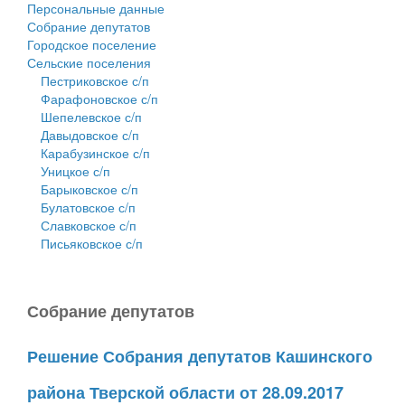
Персональные данные
Собрание депутатов
Городское поселение
Сельские поселения
Пестриковское с/п
Фарафоновское с/п
Шепелевское с/п
Давыдовское с/п
Карабузинское с/п
Уницкое с/п
Барыковское с/п
Булатовское с/п
Славковское с/п
Письяковское с/п
Собрание депутатов
Решение Собрания депутатов Кашинского
района Тверской области от 28.09.2017