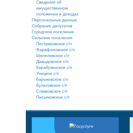
Сведения об
имущественном
положении и доходах
Персональные данные
Собрание депутатов
Городское поселение
Сельские поселения
Пестриковское с/п
Фарафоновское с/п
Шепелевское с/п
Давыдовское с/п
Карабузинское с/п
Уницкое с/п
Барыковское с/п
Булатовское с/п
Славковское с/п
Письяковское с/п