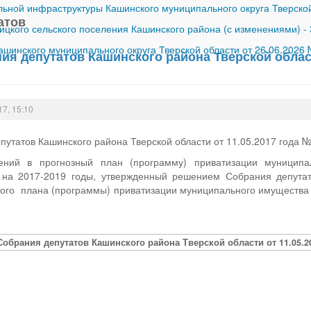
ной инфраструктуры Кашинского муниципального округа Тверской
атов
ицкого сельского поселения Кашинского района (с изменениями)
-
шинского муниципального округа Тверской области от 26.06.2026
я депутатов Кашинского района Тверской област
17, 15:10
утатов Кашинского района Тверской области от 11.05.2017 года 
ий в прогнозный план (программу) приватизации муниципал
на 2017-2019 годы, утвержденный решением Собрания депутат
ного плана (программы) приватизации муниципального имуществ
Собрания депутатов Кашинского района Тверской области от 11.05.2