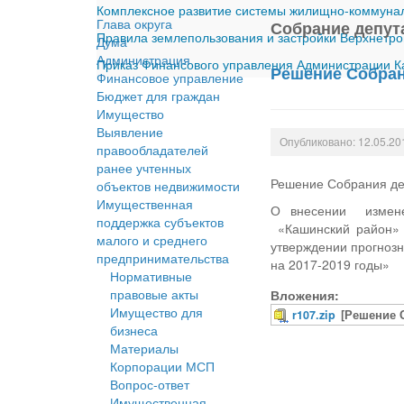
Комплексное развитие системы жилищно-коммуналь
Глава округа
Собрание депут
Правила землепользования и застройки Верхнетро
Дума
Администрация
Приказ Финансового управления Администрации Ка
Решение Собрани
Финансовое управление
Бюджет для граждан
Имущество
Выявление
Опубликовано: 12.05.20
правообладателей
ранее учтенных
Решение Собрания деп
объектов недвижимости
Имущественная
О внесении изменен
поддержка субъектов
«Кашинский район» 
малого и среднего
утверждении прогноз
предпринимательства
на 2017-2019 годы»
Нормативные
правовые акты
Вложения:
Имущество для
r107.zip
[Решение 
бизнеса
Материалы
Корпорации МСП
Вопрос-ответ
Имущественная