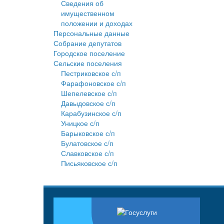
Сведения об
имущественном
положении и доходах
Персональные данные
Собрание депутатов
Городское поселение
Сельские поселения
Пестриковское с/п
Фарафоновское с/п
Шепелевское с/п
Давыдовское с/п
Карабузинское с/п
Уницкое с/п
Барыковское с/п
Булатовское с/п
Славковское с/п
Письяковское с/п