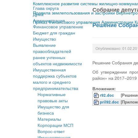
Комплексное развитие системы жилищно-коммуналь
Глава округа
Собрание депут
Правила землепользования и застройки Верхнетро
Дума
Администрация
Приказ Финансового управления Администрации Ка
Решение Собрани
Финансовое управление
Бюджет для граждан
Имущество
Выявление
Опубликовано: 01.02.20
правообладателей
ранее учтенных
Решение Собрания деп
объектов недвижимости
Имущественная
Об утверждении про
поддержка субъектов
район» на 2017–2019 
малого и среднего
предпринимательства
Вложения:
Нормативные
r92.doc
[Решени
правовые акты
pril92.doc
[Прилож
Имущество для
бизнеса
Материалы
Корпорации МСП
Вопрос-ответ
Имущественная