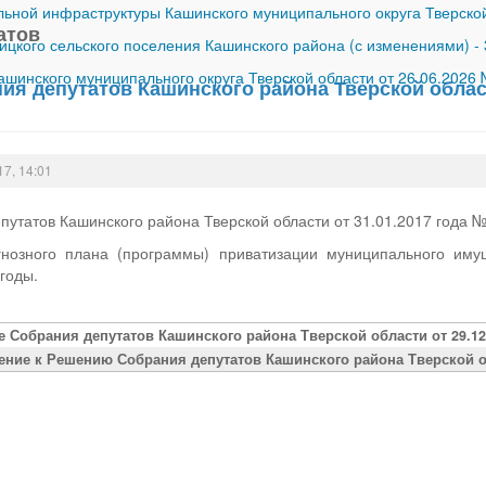
ной инфраструктуры Кашинского муниципального округа Тверской
атов
ицкого сельского поселения Кашинского района (с изменениями)
-
шинского муниципального округа Тверской области от 26.06.2026
я депутатов Кашинского района Тверской област
17, 14:01
утатов Кашинского района Тверской области от 31.01.2017 года 
гнозного плана (программы) приватизации муниципального иму
годы.
е Собрания депутатов Кашинского района Тверской области от 29.12
ение к Решению Собрания депутатов Кашинского района Тверской обл