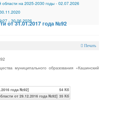
 области на 2025-2030 годы
-
02.07.2026
30.11.2020
 №27
-
30.06.2026
и от 31.01.2017 года №92
Печать
№92
щества муниципального образования «Кашинский
.2016 года №92]
54 Кб
асти от 29.12.2016 года №92]
35 Кб