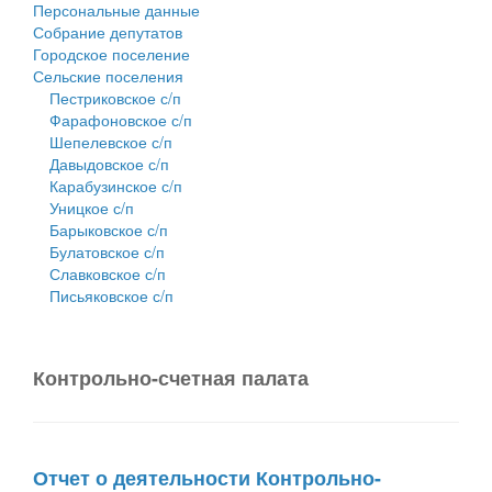
Персональные данные
Собрание депутатов
Городское поселение
Сельские поселения
Пестриковское с/п
Фарафоновское с/п
Шепелевское с/п
Давыдовское с/п
Карабузинское с/п
Уницкое с/п
Барыковское с/п
Булатовское с/п
Славковское с/п
Письяковское с/п
Контрольно-счетная палата
Отчет о деятельности Контрольно-