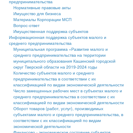
предпринимательства
Нормативные правовые акты
Государственные услуги
Символика
муниципального округа Тверской области
Финансовое управление
Имущество для бизнеса
Материалы Корпорации МСП
Промышленность и АПК
Устав
Администрация Кашинского муниципального округа
Бюджет для граждан
Вопрос-ответ
Имущественная поддержка субъектов
Экономика и бизнес
Гостям округа
Тверской области
Имущество
Информационная поддержка субъектов малого и
среднего предпринимательства
...
Туризм
Управление сельскими территориями
Выявление правообладателей ранее учтенных
Муниципальная программа «Развитие малого и
среднего предпринимательства на территории
Культура
Открытые данные
объектов недвижимости
муниципального образования Кашинский городской
округ Тверской области на 2019-2024 годы
Образование
Работа с обращениями граждан
Имущественная поддержка субъектов малого и
Количество субъектов малого и среднего
предпринимательства в соответствии с их
Здравоохранение
Муниципальный контроль
среднего предпринимательства
классификацией по видам экономической деятельности
Число замещенных рабочих мест в субъектах малого и
Социальная защита
Муниципальные услуги
Информационная поддержка субъектов малого и
среднего предпринимательства в соответствии с их
классификацией по видам экономической деятельности
Фотоальбом
Проекты административных регламентов
среднего предпринимательства
Оборот товаров (работ, услуг), производимых
субъектами малого и среднего предпринимательства, в
Антимонопольный комплаенс
Муниципальные программы
соответствии с их классификацией по видам
экономической деятельности
Противодействие коррупции
Контрольно-счетная палата
Финансово - экономическое состояние субъектов