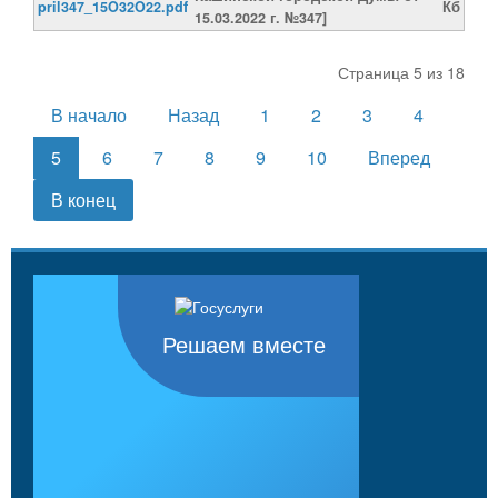
pril347_15O32O22.pdf
Кб
15.03.2022 г. №347]
Страница 5 из 18
В начало
Назад
1
2
3
4
5
6
7
8
9
10
Вперед
В конец
Решаем вместе