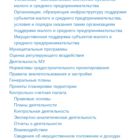
малого и среднего предпринимательства
Персональные данные
Организации, образующие инфраструктуру поддержки
субъектов малого и среднего предпринимательства,
Оценка регулирующего воздействия
условия и порядок оказания таким организациям
поддержки малого и среднего предпринимательства
Деятельность МУ
Имущественная поддержка субъектов малого и
среднего предпринимательства
Нормативы градостроительного проектирования
Муниципальные программы
Оценка регулирующего воздействия
Правила землепользования и застройки
Деятельность МУ
Нормативы градостроительного проектирования
Генеральные планы
Правила землепользования и застройки
Генеральные планы
Проекты планировки территории
Проекты планировки территории
Контрольно-счетная палата
Собрание депутатов
Правовые основы
Планы деятельности
Городское поселение
Контрольная деятельность
Экспертно-аналитическая деятельность
Сельские поселения
Отчеты о деятельности
Взаимодействие
Сведения об имущественном положении и доходах