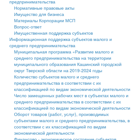
предпринимательства
Нормативные правовые акты
Государственные услуги
Символика
муниципального округа Тверской области
Финансовое управление
Имущество для бизнеса
Материалы Корпорации МСП
Промышленность и АПК
Устав
Администрация Кашинского муниципального округа
Бюджет для граждан
Вопрос-ответ
Имущественная поддержка субъектов
Экономика и бизнес
Гостям округа
Тверской области
Имущество
Информационная поддержка субъектов малого и
среднего предпринимательства
...
Туризм
Управление сельскими территориями
Выявление правообладателей ранее учтенных
Муниципальная программа «Развитие малого и
среднего предпринимательства на территории
Культура
Открытые данные
объектов недвижимости
муниципального образования Кашинский городской
округ Тверской области на 2019-2024 годы
Образование
Работа с обращениями граждан
Имущественная поддержка субъектов малого и
Количество субъектов малого и среднего
предпринимательства в соответствии с их
Здравоохранение
Муниципальный контроль
среднего предпринимательства
классификацией по видам экономической деятельности
Число замещенных рабочих мест в субъектах малого и
Социальная защита
Муниципальные услуги
Информационная поддержка субъектов малого и
среднего предпринимательства в соответствии с их
классификацией по видам экономической деятельности
Фотоальбом
Проекты административных регламентов
среднего предпринимательства
Оборот товаров (работ, услуг), производимых
субъектами малого и среднего предпринимательства, в
Антимонопольный комплаенс
Муниципальные программы
соответствии с их классификацией по видам
экономической деятельности
Противодействие коррупции
Контрольно-счетная палата
Финансово - экономическое состояние субъектов