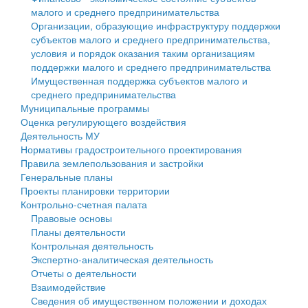
малого и среднего предпринимательства
Персональные данные
Организации, образующие инфраструктуру поддержки
субъектов малого и среднего предпринимательства,
Оценка регулирующего воздействия
условия и порядок оказания таким организациям
поддержки малого и среднего предпринимательства
Деятельность МУ
Имущественная поддержка субъектов малого и
среднего предпринимательства
Нормативы градостроительного проектирования
Муниципальные программы
Оценка регулирующего воздействия
Правила землепользования и застройки
Деятельность МУ
Нормативы градостроительного проектирования
Генеральные планы
Правила землепользования и застройки
Генеральные планы
Проекты планировки территории
Проекты планировки территории
Контрольно-счетная палата
Собрание депутатов
Правовые основы
Планы деятельности
Городское поселение
Контрольная деятельность
Экспертно-аналитическая деятельность
Сельские поселения
Отчеты о деятельности
Взаимодействие
Сведения об имущественном положении и доходах