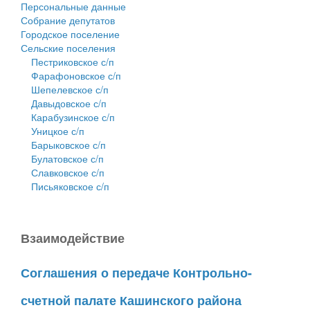
Персональные данные
Собрание депутатов
Городское поселение
Сельские поселения
Пестриковское с/п
Фарафоновское с/п
Шепелевское с/п
Давыдовское с/п
Карабузинское с/п
Уницкое с/п
Барыковское с/п
Булатовское с/п
Славковское с/п
Письяковское с/п
Взаимодействие
Соглашения о передаче Контрольно-
счетной палате Кашинского района