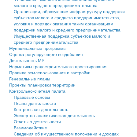
малого и среднего предпринимательства
Персональные данные
Организации, образующие инфраструктуру поддержки
субъектов малого и среднего предпринимательства,
Оценка регулирующего воздействия
условия и порядок оказания таким организациям
поддержки малого и среднего предпринимательства
Деятельность МУ
Имущественная поддержка субъектов малого и
среднего предпринимательства
Нормативы градостроительного проектирования
Муниципальные программы
Оценка регулирующего воздействия
Правила землепользования и застройки
Деятельность МУ
Нормативы градостроительного проектирования
Генеральные планы
Правила землепользования и застройки
Генеральные планы
Проекты планировки территории
Проекты планировки территории
Контрольно-счетная палата
Собрание депутатов
Правовые основы
Планы деятельности
Городское поселение
Контрольная деятельность
Экспертно-аналитическая деятельность
Сельские поселения
Отчеты о деятельности
Взаимодействие
Сведения об имущественном положении и доходах