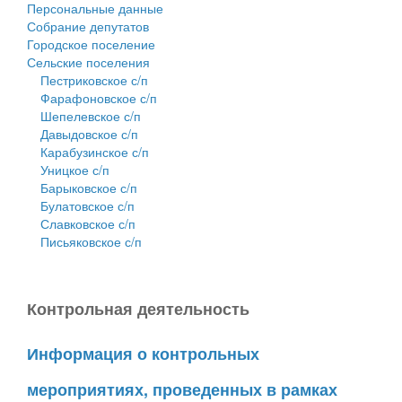
Персональные данные
Собрание депутатов
Городское поселение
Сельские поселения
Пестриковское с/п
Фарафоновское с/п
Шепелевское с/п
Давыдовское с/п
Карабузинское с/п
Уницкое с/п
Барыковское с/п
Булатовское с/п
Славковское с/п
Письяковское с/п
Контрольная деятельность
Информация о контрольных
мероприятиях, проведенных в рамках