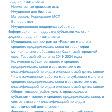
предпринимательства
Нормативные правовые акты
Государственные услуги
Символика
муниципального округа Тверской области
Финансовое управление
Имущество для бизнеса
Материалы Корпорации МСП
Промышленность и АПК
Устав
Администрация Кашинского муниципального округа
Бюджет для граждан
Вопрос-ответ
Имущественная поддержка субъектов
Экономика и бизнес
Гостям округа
Тверской области
Имущество
Информационная поддержка субъектов малого и
среднего предпринимательства
...
Туризм
Управление сельскими территориями
Выявление правообладателей ранее учтенных
Муниципальная программа «Развитие малого и
среднего предпринимательства на территории
Культура
Открытые данные
объектов недвижимости
муниципального образования Кашинский городской
округ Тверской области на 2019-2024 годы
Образование
Работа с обращениями граждан
Имущественная поддержка субъектов малого и
Количество субъектов малого и среднего
предпринимательства в соответствии с их
Здравоохранение
Муниципальный контроль
среднего предпринимательства
классификацией по видам экономической деятельности
Число замещенных рабочих мест в субъектах малого и
Социальная защита
Муниципальные услуги
Информационная поддержка субъектов малого и
среднего предпринимательства в соответствии с их
классификацией по видам экономической деятельности
Фотоальбом
Проекты административных регламентов
среднего предпринимательства
Оборот товаров (работ, услуг), производимых
субъектами малого и среднего предпринимательства, в
Антимонопольный комплаенс
Муниципальные программы
соответствии с их классификацией по видам
экономической деятельности
Противодействие коррупции
Контрольно-счетная палата
Финансово - экономическое состояние субъектов