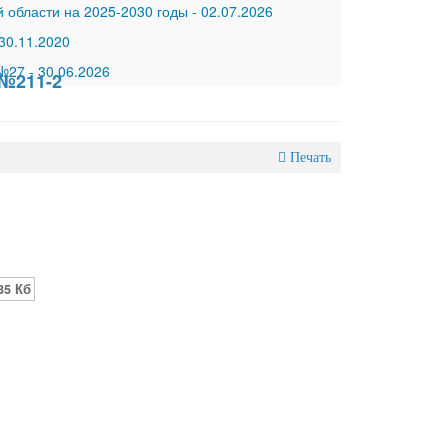
 области на 2025-2030 годы
-
02.07.2026
30.11.2020
 №27
-
30.06.2026
 №211-2
Печать
35 Кб