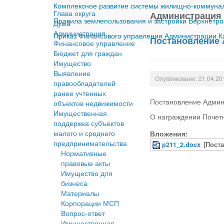
Комплексное развитие системы жилищно-коммуналь
Глава округа
Администрация
Правила землепользования и застройки Верхнетро
Дума
Администрация
Приказ Финансового управления Администрации Ка
Постановление 
Финансовое управление
Бюджет для граждан
Имущество
Выявление
Опубликовано: 21.04.20
правообладателей
ранее учтенных
Постановление Админ
объектов недвижимости
Имущественная
О награждении Почет
поддержка субъектов
малого и среднего
Вложения:
предпринимательства
p211_2.docx
[Пост
Нормативные
правовые акты
Имущество для
бизнеса
Материалы
Корпорации МСП
Вопрос-ответ
Имущественная