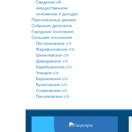
Сведения об
имущественном
положении и доходах
Персональные данные
Собрание депутатов
Городское поселение
Сельские поселения
Пестриковское с/п
Фарафоновское с/п
Шепелевское с/п
Давыдовское с/п
Карабузинское с/п
Уницкое с/п
Барыковское с/п
Булатовское с/п
Славковское с/п
Письяковское с/п