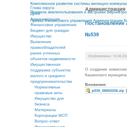
Комплексное развитие системы жилищно-коммуналь
Глава округа
Администрация
Правила землепользования и застройки Верхнетро
Дума
Администрация
Приказ Финансового управления Администрации Ка
Постановление 
Финансовое управление
Бюджет для граждан
№539
Имущество
Выявление
правообладателей
ранее учтенных
Опубликовано: 10.06.20
объектов недвижимости
Имущественная
О создании комиссии
поддержка субъектов
Кашинского муниципал
малого и среднего
предпринимательства
Вложения:
Нормативные
p539_08062026.zip
правовые акты
Имущество для
бизнеса
Материалы
Корпорации МСП
Вопрос-ответ
Имущественная