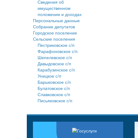
Сведения об
имущественном
положении и доходах
Персональные данные
Собрание депутатов
Городское поселение
Сельские поселения
Пестриковское с/п
Фарафоновское с/п
Шепелевское с/п
Давыдовское с/п
Карабузинское с/п
Уницкое с/п
Барыковское с/п
Булатовское с/п
Славковское с/п
Письяковское с/п