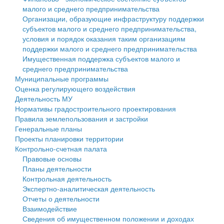
малого и среднего предпринимательства
Персональные данные
Организации, образующие инфраструктуру поддержки
субъектов малого и среднего предпринимательства,
Оценка регулирующего воздействия
условия и порядок оказания таким организациям
поддержки малого и среднего предпринимательства
Деятельность МУ
Имущественная поддержка субъектов малого и
среднего предпринимательства
Нормативы градостроительного проектирования
Муниципальные программы
Оценка регулирующего воздействия
Правила землепользования и застройки
Деятельность МУ
Нормативы градостроительного проектирования
Генеральные планы
Правила землепользования и застройки
Генеральные планы
Проекты планировки территории
Проекты планировки территории
Контрольно-счетная палата
Собрание депутатов
Правовые основы
Планы деятельности
Городское поселение
Контрольная деятельность
Экспертно-аналитическая деятельность
Сельские поселения
Отчеты о деятельности
Взаимодействие
Сведения об имущественном положении и доходах