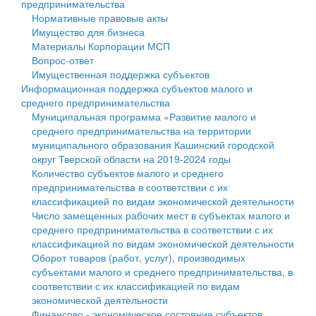
предпринимательства
Нормативные правовые акты
Государственные услуги
Символика
муниципального округа Тверской области
Финансовое управление
Имущество для бизнеса
Материалы Корпорации МСП
Промышленность и АПК
Устав
Администрация Кашинского муниципального округа
Бюджет для граждан
Вопрос-ответ
Имущественная поддержка субъектов
Экономика и бизнес
Гостям округа
Тверской области
Имущество
Информационная поддержка субъектов малого и
среднего предпринимательства
...
Туризм
Управление сельскими территориями
Выявление правообладателей ранее учтенных
Муниципальная программа «Развитие малого и
среднего предпринимательства на территории
Культура
Открытые данные
объектов недвижимости
муниципального образования Кашинский городской
округ Тверской области на 2019-2024 годы
Образование
Работа с обращениями граждан
Имущественная поддержка субъектов малого и
Количество субъектов малого и среднего
предпринимательства в соответствии с их
Здравоохранение
Муниципальный контроль
среднего предпринимательства
классификацией по видам экономической деятельности
Число замещенных рабочих мест в субъектах малого и
Социальная защита
Муниципальные услуги
Информационная поддержка субъектов малого и
среднего предпринимательства в соответствии с их
классификацией по видам экономической деятельности
Фотоальбом
Проекты административных регламентов
среднего предпринимательства
Оборот товаров (работ, услуг), производимых
субъектами малого и среднего предпринимательства, в
Антимонопольный комплаенс
Муниципальные программы
соответствии с их классификацией по видам
экономической деятельности
Противодействие коррупции
Контрольно-счетная палата
Финансово - экономическое состояние субъектов