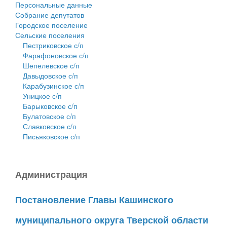
Персональные данные
Собрание депутатов
Городское поселение
Сельские поселения
Пестриковское с/п
Фарафоновское с/п
Шепелевское с/п
Давыдовское с/п
Карабузинское с/п
Уницкое с/п
Барыковское с/п
Булатовское с/п
Славковское с/п
Письяковское с/п
Администрация
Постановление Главы Кашинского
муниципального округа Тверской области