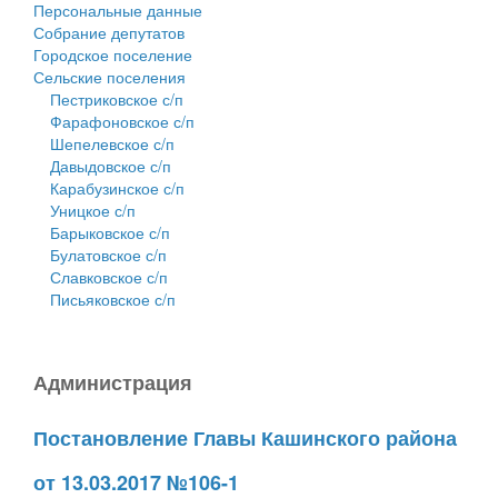
Персональные данные
Собрание депутатов
Городское поселение
Сельские поселения
Пестриковское с/п
Фарафоновское с/п
Шепелевское с/п
Давыдовское с/п
Карабузинское с/п
Уницкое с/п
Барыковское с/п
Булатовское с/п
Славковское с/п
Письяковское с/п
Администрация
Постановление Главы Кашинского района
от 13.03.2017 №106-1