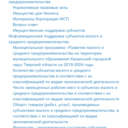
предпринимательства
Нормативные правовые акты
Государственные услуги
Символика
муниципального округа Тверской области
Финансовое управление
Имущество для бизнеса
Материалы Корпорации МСП
Промышленность и АПК
Устав
Администрация Кашинского муниципального округа
Бюджет для граждан
Вопрос-ответ
Имущественная поддержка субъектов
Экономика и бизнес
Гостям округа
Тверской области
Имущество
Информационная поддержка субъектов малого и
среднего предпринимательства
...
Туризм
Управление сельскими территориями
Выявление правообладателей ранее учтенных
Муниципальная программа «Развитие малого и
среднего предпринимательства на территории
Культура
Открытые данные
объектов недвижимости
муниципального образования Кашинский городской
округ Тверской области на 2019-2024 годы
Образование
Работа с обращениями граждан
Имущественная поддержка субъектов малого и
Количество субъектов малого и среднего
предпринимательства в соответствии с их
Здравоохранение
Муниципальный контроль
среднего предпринимательства
классификацией по видам экономической деятельности
Число замещенных рабочих мест в субъектах малого и
Социальная защита
Муниципальные услуги
Информационная поддержка субъектов малого и
среднего предпринимательства в соответствии с их
классификацией по видам экономической деятельности
Фотоальбом
Проекты административных регламентов
среднего предпринимательства
Оборот товаров (работ, услуг), производимых
субъектами малого и среднего предпринимательства, в
Антимонопольный комплаенс
Муниципальные программы
соответствии с их классификацией по видам
экономической деятельности
Противодействие коррупции
Контрольно-счетная палата
Финансово - экономическое состояние субъектов