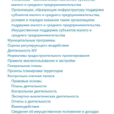
малого и среднего предпринимательства
Персональные данные
Организации, образующие инфраструктуру поддержки
субъектов малого и среднего предпринимательства,
Оценка регулирующего воздействия
условия и порядок оказания таким организациям
поддержки малого и среднего предпринимательства
Деятельность МУ
Имущественная поддержка субъектов малого и
среднего предпринимательства
Нормативы градостроительного проектирования
Муниципальные программы
Оценка регулирующего воздействия
Правила землепользования и застройки
Деятельность МУ
Нормативы градостроительного проектирования
Генеральные планы
Правила землепользования и застройки
Генеральные планы
Проекты планировки территории
Проекты планировки территории
Контрольно-счетная палата
Собрание депутатов
Правовые основы
Планы деятельности
Городское поселение
Контрольная деятельность
Экспертно-аналитическая деятельность
Сельские поселения
Отчеты о деятельности
Взаимодействие
Сведения об имущественном положении и доходах