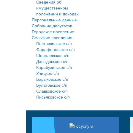
Сведения об
имущественном
положении и доходах
Персональные данные
Собрание депутатов
Городское поселение
Сельские поселения
Пестриковское с/п
Фарафоновское с/п
Шепелевское с/п
Давыдовское с/п
Карабузинское с/п
Уницкое с/п
Барыковское с/п
Булатовское с/п
Славковское с/п
Письяковское с/п