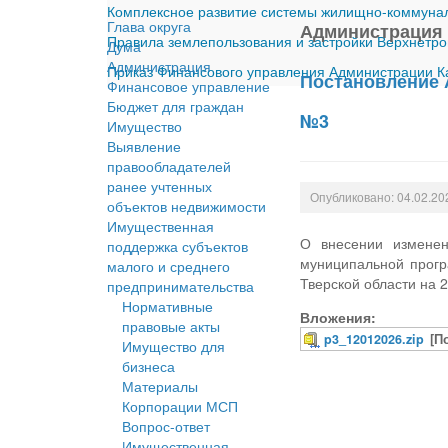
Комплексное развитие системы жилищно-коммуналь
Глава округа
Администрация
Правила землепользования и застройки Верхнетро
Дума
Администрация
Приказ Финансового управления Администрации Ка
Постановление 
Финансовое управление
Бюджет для граждан
№3
Имущество
Выявление
правообладателей
ранее учтенных
Опубликовано: 04.02.20
объектов недвижимости
Имущественная
О внесении изменен
поддержка субъектов
муниципальной прогр
малого и среднего
Тверской области на 
предпринимательства
Нормативные
Вложения:
правовые акты
p3_12012026.zip
[П
Имущество для
бизнеса
Материалы
Корпорации МСП
Вопрос-ответ
Имущественная