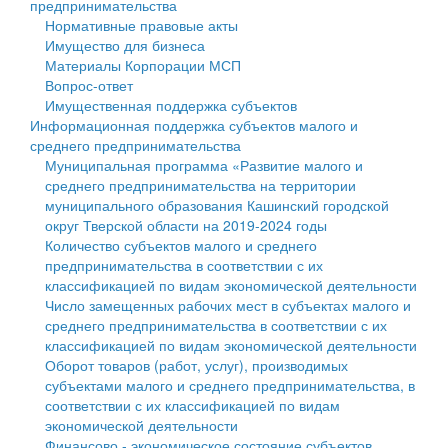
предпринимательства
Нормативные правовые акты
Государственные услуги
Символика
муниципального округа Тверской области
Финансовое управление
Имущество для бизнеса
Материалы Корпорации МСП
Промышленность и АПК
Устав
Администрация Кашинского муниципального округа
Бюджет для граждан
Вопрос-ответ
Имущественная поддержка субъектов
Экономика и бизнес
Гостям округа
Тверской области
Имущество
Информационная поддержка субъектов малого и
среднего предпринимательства
...
Туризм
Управление сельскими территориями
Выявление правообладателей ранее учтенных
Муниципальная программа «Развитие малого и
среднего предпринимательства на территории
Культура
Открытые данные
объектов недвижимости
муниципального образования Кашинский городской
округ Тверской области на 2019-2024 годы
Образование
Работа с обращениями граждан
Имущественная поддержка субъектов малого и
Количество субъектов малого и среднего
предпринимательства в соответствии с их
Здравоохранение
Муниципальный контроль
среднего предпринимательства
классификацией по видам экономической деятельности
Число замещенных рабочих мест в субъектах малого и
Социальная защита
Муниципальные услуги
Информационная поддержка субъектов малого и
среднего предпринимательства в соответствии с их
классификацией по видам экономической деятельности
Фотоальбом
Проекты административных регламентов
среднего предпринимательства
Оборот товаров (работ, услуг), производимых
субъектами малого и среднего предпринимательства, в
Антимонопольный комплаенс
Муниципальные программы
соответствии с их классификацией по видам
экономической деятельности
Противодействие коррупции
Контрольно-счетная палата
Финансово - экономическое состояние субъектов