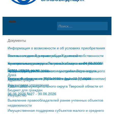
Главная
Документы
Информация о возможности и об условиях приобретения
Материалы
земельных долей в праве общей долевой собственности
Постановление Администрации Кашинского
Округ
События
на земельные участки из земель сельскохозяйственного
муниципального округа Тверской области от 04.08.2026
Комплексное развитие системы жилищно-коммунальной
Глава округа
Местное самоуправление
Местное cамоуправление
Общая информация
назначения
№700
инфраструктуры Кашинского муниципального округа
Правила землепользования и застройки Верхнетроицкого
-
06.08.2026
-
29.07.2026
Дума
Тверской области на 2025-2030 годы
сельского поселения Кашинского района (с изменениями)
Приказ Финансового управления Администрации
-
02.07.2026
Администрация
Документы
Поздравления
Год памяти и славы
Глава округа
Финансовое управление
-
Кашинского муниципального округа Тверской области от
30.11.2020
Бюджет для граждан
Контакты
Спорт
Герои Советского Союза
Дума Кашинского муниципального округа Тверской
Глава округа
26.06.2026 №27
-
30.06.2026
Имущество
Выявление правообладателей ранее учтенных объектов
ГИБДД
Почетные граждане
области
Дума
О нас
недвижимости
Имущественная поддержка субъектов малого и среднего
ЖКХ
История
Контрольно-счетная палата Кашинского
Администрация
Интернет-приемная