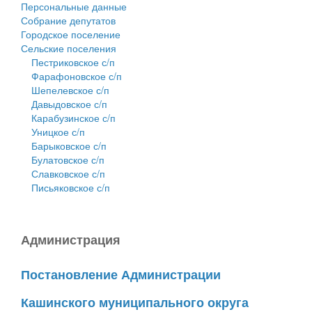
Персональные данные
Собрание депутатов
Городское поселение
Сельские поселения
Пестриковское с/п
Фарафоновское с/п
Шепелевское с/п
Давыдовское с/п
Карабузинское с/п
Уницкое с/п
Барыковское с/п
Булатовское с/п
Славковское с/п
Письяковское с/п
Администрация
Постановление Администрации
Кашинского муниципального округа