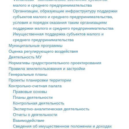
малого и среднего предпринимательства
Персональные данные
Организации, образующие инфраструктуру поддержки
субъектов малого и среднего предпринимательства,
Оценка регулирующего воздействия
условия и порядок оказания таким организациям
поддержки малого и среднего предпринимательства
Деятельность МУ
Имущественная поддержка субъектов малого и
среднего предпринимательства
Нормативы градостроительного проектирования
Муниципальные программы
Оценка регулирующего воздействия
Правила землепользования и застройки
Деятельность МУ
Нормативы градостроительного проектирования
Генеральные планы
Правила землепользования и застройки
Генеральные планы
Проекты планировки территории
Проекты планировки территории
Контрольно-счетная палата
Собрание депутатов
Правовые основы
Планы деятельности
Городское поселение
Контрольная деятельность
Экспертно-аналитическая деятельность
Сельские поселения
Отчеты о деятельности
Взаимодействие
Сведения об имущественном положении и доходах