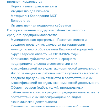
предпринимательства
Нормативные правовые акты
Государственные услуги
Символика
муниципального округа Тверской области
Финансовое управление
Имущество для бизнеса
Материалы Корпорации МСП
Промышленность и АПК
Устав
Администрация Кашинского муниципального округа
Бюджет для граждан
Вопрос-ответ
Имущественная поддержка субъектов
Экономика и бизнес
Гостям округа
Тверской области
Имущество
Информационная поддержка субъектов малого и
среднего предпринимательства
...
Туризм
Управление сельскими территориями
Выявление правообладателей ранее учтенных
Муниципальная программа «Развитие малого и
среднего предпринимательства на территории
Культура
Открытые данные
объектов недвижимости
муниципального образования Кашинский городской
округ Тверской области на 2019-2024 годы
Образование
Работа с обращениями граждан
Имущественная поддержка субъектов малого и
Количество субъектов малого и среднего
предпринимательства в соответствии с их
Здравоохранение
Муниципальный контроль
среднего предпринимательства
классификацией по видам экономической деятельности
Число замещенных рабочих мест в субъектах малого и
Социальная защита
Муниципальные услуги
Информационная поддержка субъектов малого и
среднего предпринимательства в соответствии с их
классификацией по видам экономической деятельности
Фотоальбом
Проекты административных регламентов
среднего предпринимательства
Оборот товаров (работ, услуг), производимых
субъектами малого и среднего предпринимательства, в
Антимонопольный комплаенс
Муниципальные программы
соответствии с их классификацией по видам
экономической деятельности
Противодействие коррупции
Контрольно-счетная палата
Финансово - экономическое состояние субъектов