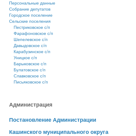
Персональные данные
Собрание депутатов
Городское поселение
Сельские поселения
Пестриковское с/п
Фарафоновское с/п
Шепелевское с/п
Давыдовское с/п
Карабузинское с/п
Уницкое с/п
Барыковское с/п
Булатовское с/п
Славковское с/п
Письяковское с/п
Администрация
Постановление Администрации
Кашинского муниципального округа