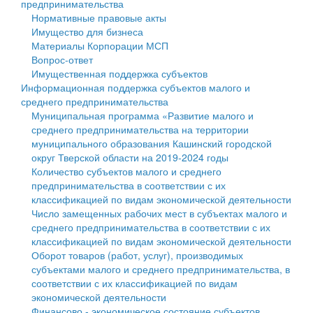
предпринимательства
Нормативные правовые акты
Государственные услуги
Символика
муниципального округа Тверской области
Финансовое управление
Имущество для бизнеса
Материалы Корпорации МСП
Промышленность и АПК
Устав
Администрация Кашинского муниципального округа
Бюджет для граждан
Вопрос-ответ
Имущественная поддержка субъектов
Экономика и бизнес
Гостям округа
Тверской области
Имущество
Информационная поддержка субъектов малого и
среднего предпринимательства
...
Туризм
Управление сельскими территориями
Выявление правообладателей ранее учтенных
Муниципальная программа «Развитие малого и
среднего предпринимательства на территории
Культура
Открытые данные
объектов недвижимости
муниципального образования Кашинский городской
округ Тверской области на 2019-2024 годы
Образование
Работа с обращениями граждан
Имущественная поддержка субъектов малого и
Количество субъектов малого и среднего
предпринимательства в соответствии с их
Здравоохранение
Муниципальный контроль
среднего предпринимательства
классификацией по видам экономической деятельности
Число замещенных рабочих мест в субъектах малого и
Социальная защита
Муниципальные услуги
Информационная поддержка субъектов малого и
среднего предпринимательства в соответствии с их
классификацией по видам экономической деятельности
Фотоальбом
Проекты административных регламентов
среднего предпринимательства
Оборот товаров (работ, услуг), производимых
субъектами малого и среднего предпринимательства, в
Антимонопольный комплаенс
Муниципальные программы
соответствии с их классификацией по видам
экономической деятельности
Противодействие коррупции
Контрольно-счетная палата
Финансово - экономическое состояние субъектов