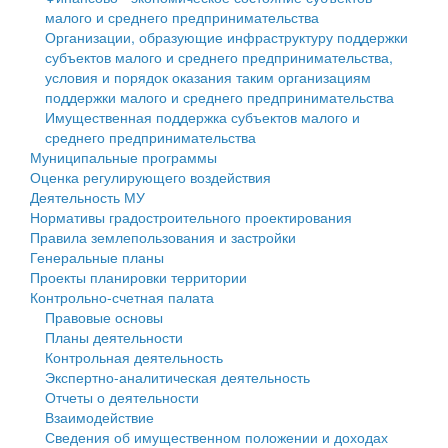
малого и среднего предпринимательства
Персональные данные
Организации, образующие инфраструктуру поддержки
субъектов малого и среднего предпринимательства,
Оценка регулирующего воздействия
условия и порядок оказания таким организациям
поддержки малого и среднего предпринимательства
Деятельность МУ
Имущественная поддержка субъектов малого и
среднего предпринимательства
Нормативы градостроительного проектирования
Муниципальные программы
Оценка регулирующего воздействия
Правила землепользования и застройки
Деятельность МУ
Нормативы градостроительного проектирования
Генеральные планы
Правила землепользования и застройки
Генеральные планы
Проекты планировки территории
Проекты планировки территории
Контрольно-счетная палата
Собрание депутатов
Правовые основы
Планы деятельности
Городское поселение
Контрольная деятельность
Экспертно-аналитическая деятельность
Сельские поселения
Отчеты о деятельности
Взаимодействие
Сведения об имущественном положении и доходах