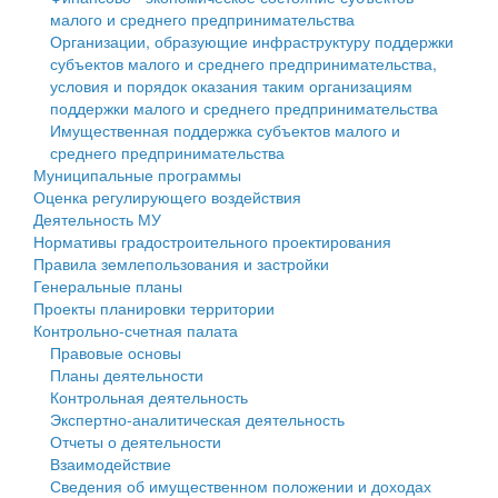
малого и среднего предпринимательства
Персональные данные
Организации, образующие инфраструктуру поддержки
субъектов малого и среднего предпринимательства,
Оценка регулирующего воздействия
условия и порядок оказания таким организациям
поддержки малого и среднего предпринимательства
Деятельность МУ
Имущественная поддержка субъектов малого и
среднего предпринимательства
Нормативы градостроительного проектирования
Муниципальные программы
Оценка регулирующего воздействия
Правила землепользования и застройки
Деятельность МУ
Нормативы градостроительного проектирования
Генеральные планы
Правила землепользования и застройки
Генеральные планы
Проекты планировки территории
Проекты планировки территории
Контрольно-счетная палата
Собрание депутатов
Правовые основы
Планы деятельности
Городское поселение
Контрольная деятельность
Экспертно-аналитическая деятельность
Сельские поселения
Отчеты о деятельности
Взаимодействие
Сведения об имущественном положении и доходах