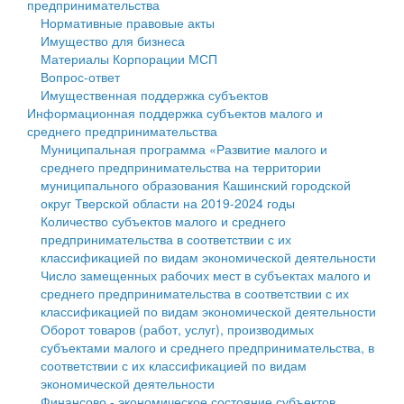
предпринимательства
Нормативные правовые акты
Государственные услуги
Символика
муниципального округа Тверской области
Финансовое управление
Имущество для бизнеса
Материалы Корпорации МСП
Промышленность и АПК
Устав
Администрация Кашинского муниципального округа
Бюджет для граждан
Вопрос-ответ
Имущественная поддержка субъектов
Экономика и бизнес
Гостям округа
Тверской области
Имущество
Информационная поддержка субъектов малого и
среднего предпринимательства
...
Туризм
Управление сельскими территориями
Выявление правообладателей ранее учтенных
Муниципальная программа «Развитие малого и
среднего предпринимательства на территории
Культура
Открытые данные
объектов недвижимости
муниципального образования Кашинский городской
округ Тверской области на 2019-2024 годы
Образование
Работа с обращениями граждан
Имущественная поддержка субъектов малого и
Количество субъектов малого и среднего
предпринимательства в соответствии с их
Здравоохранение
Муниципальный контроль
среднего предпринимательства
классификацией по видам экономической деятельности
Число замещенных рабочих мест в субъектах малого и
Социальная защита
Муниципальные услуги
Информационная поддержка субъектов малого и
среднего предпринимательства в соответствии с их
классификацией по видам экономической деятельности
Фотоальбом
Проекты административных регламентов
среднего предпринимательства
Оборот товаров (работ, услуг), производимых
субъектами малого и среднего предпринимательства, в
Антимонопольный комплаенс
Муниципальные программы
соответствии с их классификацией по видам
экономической деятельности
Противодействие коррупции
Контрольно-счетная палата
Финансово - экономическое состояние субъектов