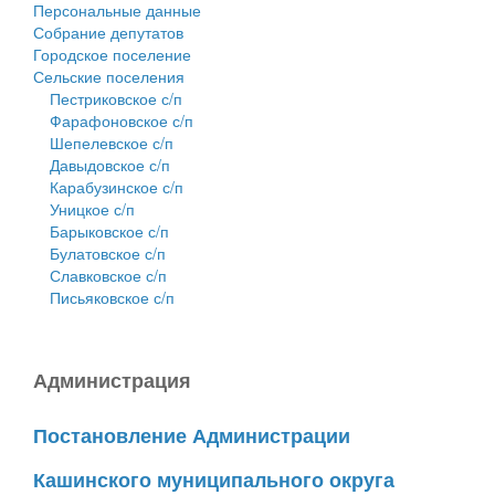
Персональные данные
Собрание депутатов
Городское поселение
Сельские поселения
Пестриковское с/п
Фарафоновское с/п
Шепелевское с/п
Давыдовское с/п
Карабузинское с/п
Уницкое с/п
Барыковское с/п
Булатовское с/п
Славковское с/п
Письяковское с/п
Администрация
Постановление Администрации
Кашинского муниципального округа