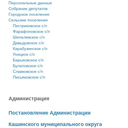
Персональные данные
Собрание депутатов
Городское поселение
Сельские поселения
Пестриковское с/п
Фарафоновское с/п
Шепелевское с/п
Давыдовское с/п
Карабузинское с/п
Уницкое с/п
Барыковское с/п
Булатовское с/п
Славковское с/п
Письяковское с/п
Администрация
Постановление Администрации
Кашинского муниципального округа