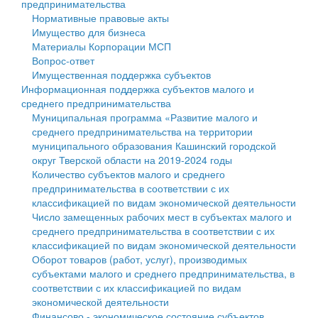
предпринимательства
Нормативные правовые акты
Государственные услуги
Символика
муниципального округа Тверской области
Финансовое управление
Имущество для бизнеса
Материалы Корпорации МСП
Промышленность и АПК
Устав
Администрация Кашинского муниципального округа
Бюджет для граждан
Вопрос-ответ
Имущественная поддержка субъектов
Экономика и бизнес
Гостям округа
Тверской области
Имущество
Информационная поддержка субъектов малого и
среднего предпринимательства
...
Туризм
Управление сельскими территориями
Выявление правообладателей ранее учтенных
Муниципальная программа «Развитие малого и
среднего предпринимательства на территории
Культура
Открытые данные
объектов недвижимости
муниципального образования Кашинский городской
округ Тверской области на 2019-2024 годы
Образование
Работа с обращениями граждан
Имущественная поддержка субъектов малого и
Количество субъектов малого и среднего
предпринимательства в соответствии с их
Здравоохранение
Муниципальный контроль
среднего предпринимательства
классификацией по видам экономической деятельности
Число замещенных рабочих мест в субъектах малого и
Социальная защита
Муниципальные услуги
Информационная поддержка субъектов малого и
среднего предпринимательства в соответствии с их
классификацией по видам экономической деятельности
Фотоальбом
Проекты административных регламентов
среднего предпринимательства
Оборот товаров (работ, услуг), производимых
субъектами малого и среднего предпринимательства, в
Антимонопольный комплаенс
Муниципальные программы
соответствии с их классификацией по видам
экономической деятельности
Противодействие коррупции
Контрольно-счетная палата
Финансово - экономическое состояние субъектов