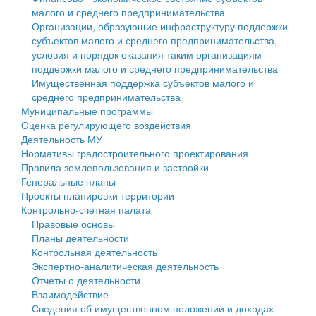
малого и среднего предпринимательства
Персональные данные
Организации, образующие инфраструктуру поддержки
субъектов малого и среднего предпринимательства,
Оценка регулирующего воздействия
условия и порядок оказания таким организациям
поддержки малого и среднего предпринимательства
Деятельность МУ
Имущественная поддержка субъектов малого и
среднего предпринимательства
Нормативы градостроительного проектирования
Муниципальные программы
Оценка регулирующего воздействия
Правила землепользования и застройки
Деятельность МУ
Нормативы градостроительного проектирования
Генеральные планы
Правила землепользования и застройки
Генеральные планы
Проекты планировки территории
Проекты планировки территории
Контрольно-счетная палата
Собрание депутатов
Правовые основы
Планы деятельности
Городское поселение
Контрольная деятельность
Экспертно-аналитическая деятельность
Сельские поселения
Отчеты о деятельности
Взаимодействие
Сведения об имущественном положении и доходах