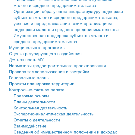
малого и среднего предпринимательства
Персональные данные
Организации, образующие инфраструктуру поддержки
субъектов малого и среднего предпринимательства,
Оценка регулирующего воздействия
условия и порядок оказания таким организациям
поддержки малого и среднего предпринимательства
Деятельность МУ
Имущественная поддержка субъектов малого и
среднего предпринимательства
Нормативы градостроительного проектирования
Муниципальные программы
Оценка регулирующего воздействия
Правила землепользования и застройки
Деятельность МУ
Нормативы градостроительного проектирования
Генеральные планы
Правила землепользования и застройки
Генеральные планы
Проекты планировки территории
Проекты планировки территории
Контрольно-счетная палата
Собрание депутатов
Правовые основы
Планы деятельности
Городское поселение
Контрольная деятельность
Экспертно-аналитическая деятельность
Сельские поселения
Отчеты о деятельности
Взаимодействие
Сведения об имущественном положении и доходах