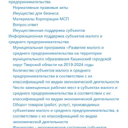
предпринимательства
Нормативные правовые акты
Государственные услуги
Символика
муниципального округа Тверской области
Финансовое управление
Имущество для бизнеса
Материалы Корпорации МСП
Промышленность и АПК
Устав
Администрация Кашинского муниципального округа
Бюджет для граждан
Вопрос-ответ
Имущественная поддержка субъектов
Экономика и бизнес
Гостям округа
Тверской области
Имущество
Информационная поддержка субъектов малого и
среднего предпринимательства
...
Туризм
Управление сельскими территориями
Выявление правообладателей ранее учтенных
Муниципальная программа «Развитие малого и
среднего предпринимательства на территории
Культура
Открытые данные
объектов недвижимости
муниципального образования Кашинский городской
округ Тверской области на 2019-2024 годы
Образование
Работа с обращениями граждан
Имущественная поддержка субъектов малого и
Количество субъектов малого и среднего
предпринимательства в соответствии с их
Здравоохранение
Муниципальный контроль
среднего предпринимательства
классификацией по видам экономической деятельности
Число замещенных рабочих мест в субъектах малого и
Социальная защита
Муниципальные услуги
Информационная поддержка субъектов малого и
среднего предпринимательства в соответствии с их
классификацией по видам экономической деятельности
Фотоальбом
Проекты административных регламентов
среднего предпринимательства
Оборот товаров (работ, услуг), производимых
субъектами малого и среднего предпринимательства, в
Антимонопольный комплаенс
Муниципальные программы
соответствии с их классификацией по видам
экономической деятельности
Противодействие коррупции
Контрольно-счетная палата
Финансово - экономическое состояние субъектов