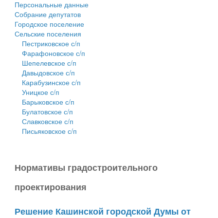
Персональные данные
Собрание депутатов
Городское поселение
Сельские поселения
Пестриковское с/п
Фарафоновское с/п
Шепелевское с/п
Давыдовское с/п
Карабузинское с/п
Уницкое с/п
Барыковское с/п
Булатовское с/п
Славковское с/п
Письяковское с/п
Нормативы градостроительного
проектирования
Решение Кашинской городской Думы от