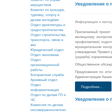
Уведомление о 
имуществом
Комитет по культуре,
туризму, спорту и
делам молодёжи
Информация о мате
Отдел архитектуры и
градостроительства
Прилагаемый проект 
Отдел строительства,
жилищному контролю 
транспорта, связи и
профилактики) подго
жкх
муниципальном контр
Юридический отдел
утверждении Правил 
Отдел экономики
(ущерба) охраняемым
Отдел
Общественное обсужде
организационной
работы
Предложения по итог
Контрактная служба
Администрации Кашинс
Архивный отдел
Отдел
Подробнее...
информатизации
Отдел по делам ГО и
Уведомление о 
ЧС
Комиссия по делам
несовершеннолетних