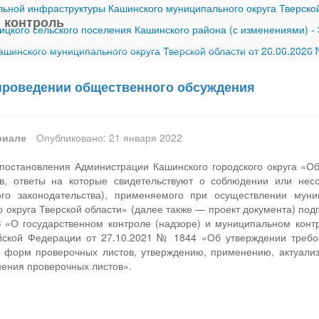
ной инфраструктуры Кашинского муниципального округа Тверской
 контроль
ицкого сельского поселения Кашинского района (с изменениями)
-
шинского муниципального округа Тверской области от 26.06.2026
проведении общественного обсуждения
риале
Опубликовано: 21 января 2022
постановления Администрации Кашинского городского округа «О
ов, ответы на которые свидетельствуют о соблюдении или не
ого законодательства), применяемого при осуществлении муни
о округа Тверской области» (далее также — проект документа) под
 «О государственном контроле (надзоре) и муниципальном конт
йской Федерации от 27.10.2021 № 1844 «Об утверждении требо
 форм проверочных листов, утверждению, применению, актуализ
нения проверочных листов».