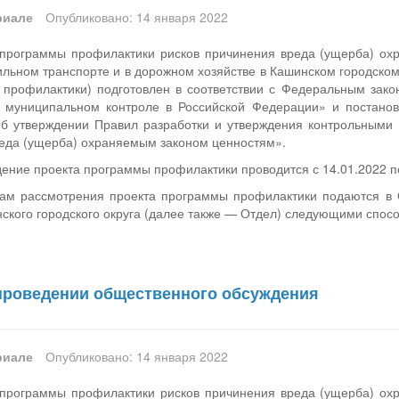
риале
Опубликовано: 14 января 2022
программы профилактики рисков причинения вреда (ущерба) о
льном транспорте и в дорожном хозяйстве в Кашинском городском 
профилактики) подготовлен в соответствии с Федеральным зако
и муниципальном контроле в Российской Федерации» и постано
б утверждении Правил разработки и утверждения контрольными
реда (ущерба) охраняемым законом ценностям».
ние проекта программы профилактики проводится с 14.01.2022 по
ам рассмотрения проекта программы профилактики подаются в О
кого городского округа (далее также — Отдел) следующими спос
проведении общественного обсуждения
риале
Опубликовано: 14 января 2022
программы профилактики рисков причинения вреда (ущерба) о