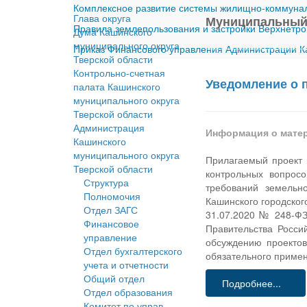
Комплексное развитие системы жилищно-коммуналь
Глава округа
Муниципальный
Правила землепользования и застройки Верхнетро
Дума Кашинского
муниципального округа
Приказ Финансового управления Администрации Ка
Тверской области
Контрольно-счетная
Уведомление о 
палата Кашинского
муниципального округа
Тверской области
Администрация
Информация о мате
Кашинского
муниципального округа
Прилагаемый проект 
Тверской области
контрольных вопрос
Структура
требований земельн
Полномочия
Кашинского городског
Отдел ЗАГС
31.07.2020 № 248-ФЗ
Финансовое
Правительства Росси
управление
обсуждению проектов
Отдел бухгалтерского
обязательного приме
учета и отчетности
Общий отдел
Подробнее...
Отдел образования
Комитет по управ.