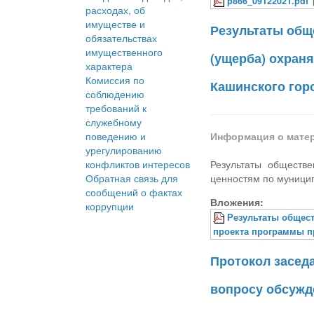
p866_09122021.pdf
расходах, об
имуществе и
Результаты общ
обязательствах
имущественного
(ущерба) охран
характера
Комиссия по
Кашинского горо
соблюдению
требований к
служебному
поведению и
Информация о мате
урегулированию
конфликтов интересов
Результаты обществ
Обратная связь для
ценностям по муницип
сообщений о фактах
Вложения:
коррупции
Результаты общес
проекта программы 
Протокол засед
вопросу обсужде