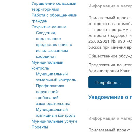
Управление сельскими
Информация о мате
территориями
Работа с обращениями
Прилагаемый проект 
граждан
контролю на автомоби
Открытые данные
— проект программы 
Сведения,
контроле (надзоре) 
подлежащие
25.06.2021 № 990 «О
предоставлению с
рисков причинения в
использованием
Общественное обсужде
координат
Муниципальный
Предложения по итог
контроль
Администрации Кашинс
Муниципальный
земельный контроль
Подробнее...
Профилактика
нарушений
Уведомление о 
требований
законодательства
Муниципальный
жилищный контроль
Информация о мате
Муниципальные услуги
Проекты
Прилагаемый проект 