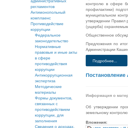
административных
контролю в сфере бл
регламентов
профилактики) подго
Антимонопольный
муниципальном контр
комплаенс
утверждении Правил 
Противодействие
(ущерба) охраняемым
коррупции
Федеральное
Общественное обсужде
законодательство
Предложения по итог
Нормативные
Администрации Кашинс
правовые и иные акты
в сфере
Подробнее...
противодействия
коррупции
Постановление А
Антикоррупционная
экспертиза
Методические
материалы
Информация о мате
Формы документов,
связанных с
Об утверждении про
противодействием
земельному контролю 
коррупции, для
заполнения
Вложения:
Сведения о доходах,