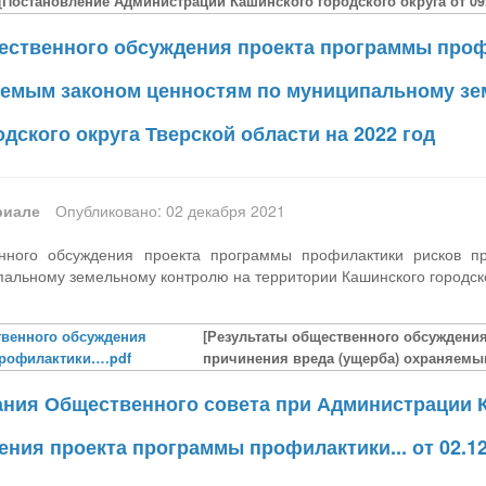
[Постановление Администрации Кашинского городского округа от 09.
ественного обсуждения проекта программы проф
яемым законом ценностям по муниципальному зе
дского округа Тверской области на 2022 год
риале
Опубликовано: 02 декабря 2021
енного обсуждения проекта программы профилактики рисков п
альному земельному контролю на территории Кашинского городског
твенного обсуждения
[Результаты общественного обсуждени
профилактики….pdf
причинения вреда (ущерба) охраняемы
ания Общественного совета при Администрации К
ния проекта программы профилактики... от 02.12