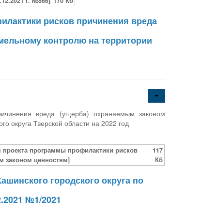
12.2021 г. №866]
170 Кб
илактики рисков причинения вреда
мельному контролю на территории
ричинения вреда (ущерба) охраняемым законом
о округа Тверской области на 2022 год
я проекта программы профилактики рисков
117
м законом ценностям]
Кб
ашинского городского округа по
.2021 №1/2021