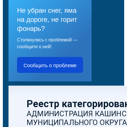
Не убран снег, яма
на дороге, не горит
фонарь?
Столкнулись с проблемой —
сообщите о ней!
Сообщить о проблеме