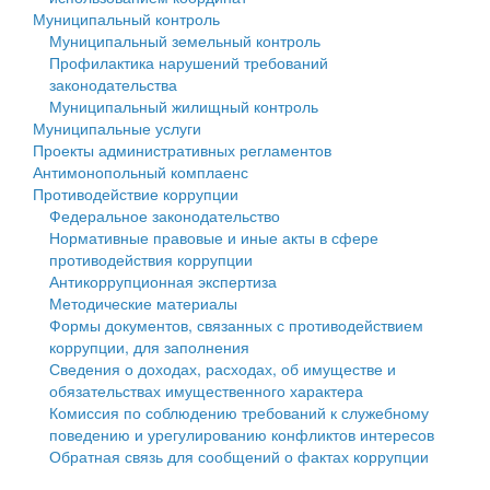
Муниципальный контроль
Персональные данные
Муниципальный земельный контроль
Профилактика нарушений требований
Оценка регулирующего воздействия
законодательства
Муниципальный жилищный контроль
Деятельность МУ
Муниципальные услуги
Проекты административных регламентов
Нормативы градостроительного проектирования
Антимонопольный комплаенс
Противодействие коррупции
Правила землепользования и застройки
Федеральное законодательство
Нормативные правовые и иные акты в сфере
Генеральные планы
противодействия коррупции
Антикоррупционная экспертиза
Проекты планировки территории
Методические материалы
Формы документов, связанных с противодействием
Собрание депутатов
коррупции, для заполнения
Сведения о доходах, расходах, об имуществе и
Городское поселение
обязательствах имущественного характера
Комиссия по соблюдению требований к служебному
Сельские поселения
поведению и урегулированию конфликтов интересов
Обратная связь для сообщений о фактах коррупции