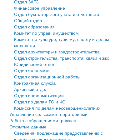
Отдел ЗАГС
Финансовое управление
Государственные услуги
Символика
муниципального округа Тверской области
Финансовое управление
Отдел бухгалтерского учета и отчетности
Общий отдел
Промышленность и АПК
Устав
Администрация Кашинского муниципального округа
Бюджет для граждан
Отдел образования
Комитет по управ. имуществом
Экономика и бизнес
Гостям округа
Тверской области
Имущество
Комитет по культуре, туризму, спорту и делам
молодёжи
...
Туризм
Управление сельскими территориями
Выявление правообладателей ранее учтенных
Отдел архитектуры и градостроительства
Отдел строительства, транспорта, связи и жкх
Культура
Открытые данные
объектов недвижимости
Юридический отдел
Отдел экономики
Образование
Работа с обращениями граждан
Имущественная поддержка субъектов малого и
Отдел организационной работы
Контрактная служба
Здравоохранение
Муниципальный контроль
среднего предпринимательства
Архивный отдел
Отдел информатизации
Социальная защита
Муниципальные услуги
Информационная поддержка субъектов малого и
Отдел по делам ГО и ЧС
Комиссия по делам несовершеннолетних
Фотоальбом
Проекты административных регламентов
среднего предпринимательства
Управление сельскими территориями
Работа с обращениями граждан
Антимонопольный комплаенс
Муниципальные программы
Открытые данные
Сведения, подлежащие предоставлению с
Противодействие коррупции
Контрольно-счетная палата
использованием координат