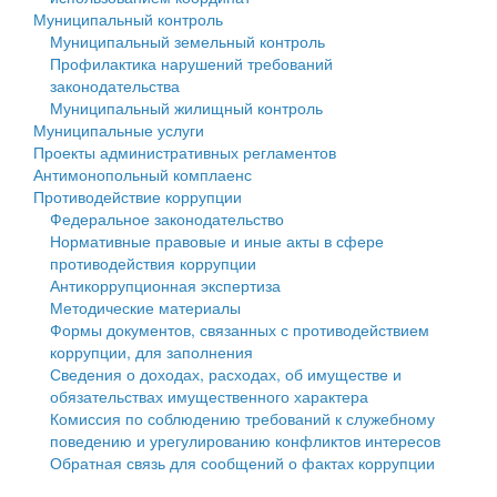
Муниципальный контроль
Персональные данные
Муниципальный земельный контроль
Профилактика нарушений требований
Оценка регулирующего воздействия
законодательства
Муниципальный жилищный контроль
Деятельность МУ
Муниципальные услуги
Проекты административных регламентов
Нормативы градостроительного проектирования
Антимонопольный комплаенс
Противодействие коррупции
Правила землепользования и застройки
Федеральное законодательство
Нормативные правовые и иные акты в сфере
Генеральные планы
противодействия коррупции
Антикоррупционная экспертиза
Проекты планировки территории
Методические материалы
Формы документов, связанных с противодействием
Собрание депутатов
коррупции, для заполнения
Сведения о доходах, расходах, об имуществе и
Городское поселение
обязательствах имущественного характера
Комиссия по соблюдению требований к служебному
Сельские поселения
поведению и урегулированию конфликтов интересов
Обратная связь для сообщений о фактах коррупции