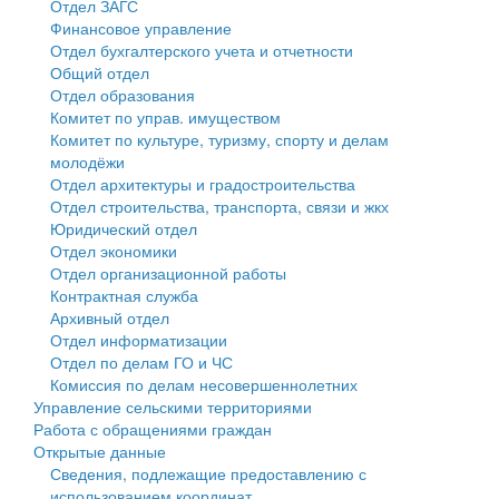
Отдел ЗАГС
Финансовое управление
Государственные услуги
Символика
муниципального округа Тверской области
Финансовое управление
Отдел бухгалтерского учета и отчетности
Общий отдел
Промышленность и АПК
Устав
Администрация Кашинского муниципального округа
Бюджет для граждан
Отдел образования
Комитет по управ. имуществом
Экономика и бизнес
Гостям округа
Тверской области
Имущество
Комитет по культуре, туризму, спорту и делам
молодёжи
...
Туризм
Управление сельскими территориями
Выявление правообладателей ранее учтенных
Отдел архитектуры и градостроительства
Отдел строительства, транспорта, связи и жкх
Культура
Открытые данные
объектов недвижимости
Юридический отдел
Отдел экономики
Образование
Работа с обращениями граждан
Имущественная поддержка субъектов малого и
Отдел организационной работы
Контрактная служба
Здравоохранение
Муниципальный контроль
среднего предпринимательства
Архивный отдел
Отдел информатизации
Социальная защита
Муниципальные услуги
Информационная поддержка субъектов малого и
Отдел по делам ГО и ЧС
Комиссия по делам несовершеннолетних
Фотоальбом
Проекты административных регламентов
среднего предпринимательства
Управление сельскими территориями
Работа с обращениями граждан
Антимонопольный комплаенс
Муниципальные программы
Открытые данные
Сведения, подлежащие предоставлению с
Противодействие коррупции
Контрольно-счетная палата
использованием координат