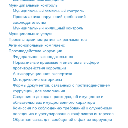
Муниципальный контроль
Персональные данные
Муниципальный земельный контроль
Профилактика нарушений требований
Оценка регулирующего воздействия
законодательства
Муниципальный жилищный контроль
Деятельность МУ
Муниципальные услуги
Проекты административных регламентов
Нормативы градостроительного проектирования
Антимонопольный комплаенс
Противодействие коррупции
Правила землепользования и застройки
Федеральное законодательство
Нормативные правовые и иные акты в сфере
Генеральные планы
противодействия коррупции
Антикоррупционная экспертиза
Проекты планировки территории
Методические материалы
Формы документов, связанных с противодействием
Собрание депутатов
коррупции, для заполнения
Сведения о доходах, расходах, об имуществе и
Городское поселение
обязательствах имущественного характера
Комиссия по соблюдению требований к служебному
Сельские поселения
поведению и урегулированию конфликтов интересов
Обратная связь для сообщений о фактах коррупции