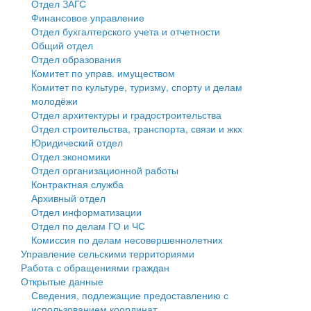
Отдел ЗАГС
Финансовое управление
Государственные услуги
Символика
муниципального округа Тверской области
Финансовое управление
Отдел бухгалтерского учета и отчетности
Общий отдел
Промышленность и АПК
Устав
Администрация Кашинского муниципального округа
Бюджет для граждан
Отдел образования
Комитет по управ. имуществом
Экономика и бизнес
Гостям округа
Тверской области
Имущество
Комитет по культуре, туризму, спорту и делам
молодёжи
...
Туризм
Управление сельскими территориями
Выявление правообладателей ранее учтенных
Отдел архитектуры и градостроительства
Отдел строительства, транспорта, связи и жкх
Культура
Открытые данные
объектов недвижимости
Юридический отдел
Отдел экономики
Образование
Работа с обращениями граждан
Имущественная поддержка субъектов малого и
Отдел организационной работы
Контрактная служба
Здравоохранение
Муниципальный контроль
среднего предпринимательства
Архивный отдел
Отдел информатизации
Социальная защита
Муниципальные услуги
Информационная поддержка субъектов малого и
Отдел по делам ГО и ЧС
Комиссия по делам несовершеннолетних
Фотоальбом
Проекты административных регламентов
среднего предпринимательства
Управление сельскими территориями
Работа с обращениями граждан
Антимонопольный комплаенс
Муниципальные программы
Открытые данные
Сведения, подлежащие предоставлению с
Противодействие коррупции
Контрольно-счетная палата
использованием координат