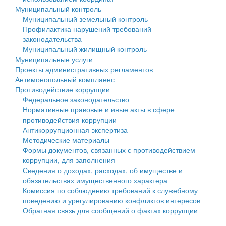
Муниципальный контроль
Персональные данные
Муниципальный земельный контроль
Профилактика нарушений требований
Оценка регулирующего воздействия
законодательства
Муниципальный жилищный контроль
Деятельность МУ
Муниципальные услуги
Проекты административных регламентов
Нормативы градостроительного проектирования
Антимонопольный комплаенс
Противодействие коррупции
Правила землепользования и застройки
Федеральное законодательство
Нормативные правовые и иные акты в сфере
Генеральные планы
противодействия коррупции
Антикоррупционная экспертиза
Проекты планировки территории
Методические материалы
Формы документов, связанных с противодействием
Собрание депутатов
коррупции, для заполнения
Сведения о доходах, расходах, об имуществе и
Городское поселение
обязательствах имущественного характера
Комиссия по соблюдению требований к служебному
Сельские поселения
поведению и урегулированию конфликтов интересов
Обратная связь для сообщений о фактах коррупции