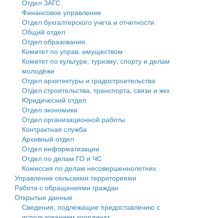
Отдел ЗАГС
Финансовое управление
Государственные услуги
Символика
муниципального округа Тверской области
Финансовое управление
Отдел бухгалтерского учета и отчетности
Общий отдел
Промышленность и АПК
Устав
Администрация Кашинского муниципального округа
Бюджет для граждан
Отдел образования
Комитет по управ. имуществом
Экономика и бизнес
Гостям округа
Тверской области
Имущество
Комитет по культуре, туризму, спорту и делам
молодёжи
...
Туризм
Управление сельскими территориями
Выявление правообладателей ранее учтенных
Отдел архитектуры и градостроительства
Отдел строительства, транспорта, связи и жкх
Культура
Открытые данные
объектов недвижимости
Юридический отдел
Отдел экономики
Образование
Работа с обращениями граждан
Имущественная поддержка субъектов малого и
Отдел организационной работы
Контрактная служба
Здравоохранение
Муниципальный контроль
среднего предпринимательства
Архивный отдел
Отдел информатизации
Социальная защита
Муниципальные услуги
Информационная поддержка субъектов малого и
Отдел по делам ГО и ЧС
Комиссия по делам несовершеннолетних
Фотоальбом
Проекты административных регламентов
среднего предпринимательства
Управление сельскими территориями
Работа с обращениями граждан
Антимонопольный комплаенс
Муниципальные программы
Открытые данные
Сведения, подлежащие предоставлению с
Противодействие коррупции
Контрольно-счетная палата
использованием координат