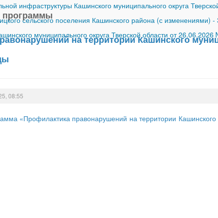
ной инфраструктуры Кашинского муниципального округа Тверской
 программы
ицкого сельского поселения Кашинского района (с изменениями)
-
шинского муниципального округа Тверской области от 26.06.2026
равонарушений на территории Кашинского муниц
ды
25, 08:55
амма «Профилактика правонарушений на территории Кашинского м