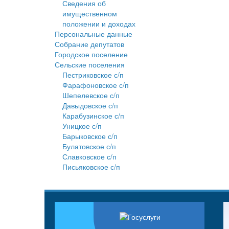
Сведения об
имущественном
положении и доходах
Персональные данные
Собрание депутатов
Городское поселение
Сельские поселения
Пестриковское с/п
Фарафоновское с/п
Шепелевское с/п
Давыдовское с/п
Карабузинское с/п
Уницкое с/п
Барыковское с/п
Булатовское с/п
Славковское с/п
Письяковское с/п