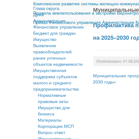
Комплексное развитие системы жилищно-коммуналь
Глава округа
Муниципальные
Правила землепользования и застройки Верхнетро
Дума
Администрация
Приказ Финансового управления Администрации Ка
Профилактика п
Финансовое управление
Бюджет для граждан
на 2025–2030 го
Имущество
Выявление
правообладателей
ранее учтенных
Опубликовано: 01.08.20
объектов недвижимости
Имущественная
Муниципальная прогр
поддержка субъектов
2030 годы»
малого и среднего
предпринимательства
Нормативные
правовые акты
Имущество для
бизнеса
Материалы
Корпорации МСП
Вопрос-ответ
Имущественная