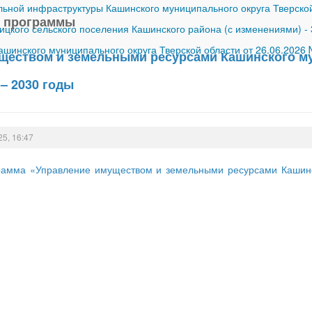
ной инфраструктуры Кашинского муниципального округа Тверской
 программы
ицкого сельского поселения Кашинского района (с изменениями)
-
шинского муниципального округа Тверской области от 26.06.2026
ществом и земельными ресурсами Кашинского му
 – 2030 годы
25, 16:47
амма «Управление имуществом и земельными ресурсами Кашинск