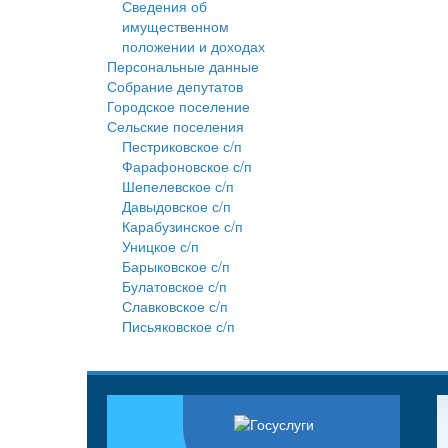
Сведения об
имущественном
положении и доходах
Персональные данные
Собрание депутатов
Городское поселение
Сельские поселения
Пестриковское с/п
Фарафоновское с/п
Шепелевское с/п
Давыдовское с/п
Карабузинское с/п
Уницкое с/п
Барыковское с/п
Булатовское с/п
Славковское с/п
Письяковское с/п