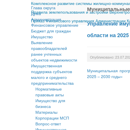
Комплексное развитие системы жилищно-коммуналь
Глава округа
Муниципальные
Правила землепользования и застройки Верхнетро
Дума
Администрация
Приказ Финансового управления Администрации Ка
Управление иму
Финансовое управление
Бюджет для граждан
области на 2025
Имущество
Выявление
правообладателей
ранее учтенных
Опубликовано: 23.07.20
объектов недвижимости
Имущественная
Муниципальная прогр
поддержка субъектов
2025 – 2030 годы»
малого и среднего
предпринимательства
Нормативные
правовые акты
Имущество для
бизнеса
Материалы
Корпорации МСП
Вопрос-ответ
Имущественная