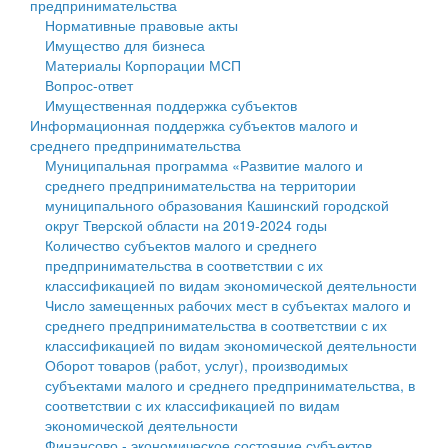
предпринимательства
Нормативные правовые акты
Государственные услуги
Символика
муниципального округа Тверской области
Финансовое управление
Имущество для бизнеса
Материалы Корпорации МСП
Промышленность и АПК
Устав
Администрация Кашинского муниципального округа
Бюджет для граждан
Вопрос-ответ
Имущественная поддержка субъектов
Экономика и бизнес
Гостям округа
Тверской области
Имущество
Информационная поддержка субъектов малого и
среднего предпринимательства
...
Туризм
Управление сельскими территориями
Выявление правообладателей ранее учтенных
Муниципальная программа «Развитие малого и
среднего предпринимательства на территории
Культура
Открытые данные
объектов недвижимости
муниципального образования Кашинский городской
округ Тверской области на 2019-2024 годы
Образование
Работа с обращениями граждан
Имущественная поддержка субъектов малого и
Количество субъектов малого и среднего
предпринимательства в соответствии с их
Здравоохранение
Муниципальный контроль
среднего предпринимательства
классификацией по видам экономической деятельности
Число замещенных рабочих мест в субъектах малого и
Социальная защита
Муниципальные услуги
Информационная поддержка субъектов малого и
среднего предпринимательства в соответствии с их
классификацией по видам экономической деятельности
Фотоальбом
Проекты административных регламентов
среднего предпринимательства
Оборот товаров (работ, услуг), производимых
субъектами малого и среднего предпринимательства, в
Антимонопольный комплаенс
Муниципальные программы
соответствии с их классификацией по видам
экономической деятельности
Противодействие коррупции
Контрольно-счетная палата
Финансово - экономическое состояние субъектов