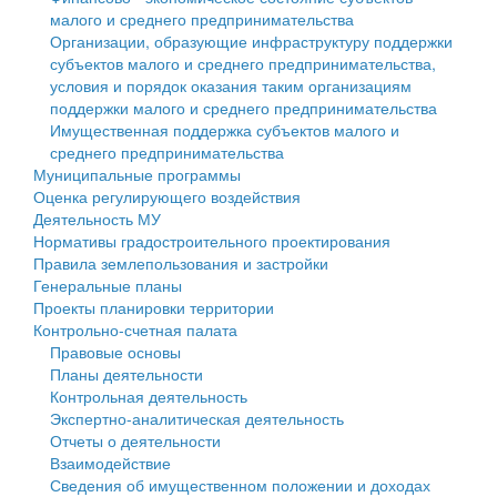
малого и среднего предпринимательства
Персональные данные
Организации, образующие инфраструктуру поддержки
субъектов малого и среднего предпринимательства,
Оценка регулирующего воздействия
условия и порядок оказания таким организациям
поддержки малого и среднего предпринимательства
Деятельность МУ
Имущественная поддержка субъектов малого и
среднего предпринимательства
Нормативы градостроительного проектирования
Муниципальные программы
Оценка регулирующего воздействия
Правила землепользования и застройки
Деятельность МУ
Нормативы градостроительного проектирования
Генеральные планы
Правила землепользования и застройки
Генеральные планы
Проекты планировки территории
Проекты планировки территории
Контрольно-счетная палата
Собрание депутатов
Правовые основы
Планы деятельности
Городское поселение
Контрольная деятельность
Экспертно-аналитическая деятельность
Сельские поселения
Отчеты о деятельности
Взаимодействие
Сведения об имущественном положении и доходах