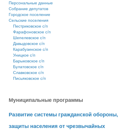
Персональные данные
Собрание депутатов
Городское поселение
Сельские поселения
Пестриковское с/п
Фарафоновское с/п
Шепелевское с/п
Давыдовское с/п
Карабузинское с/п
Уницкое с/п
Барыковское с/п
Булатовское с/п
Славковское с/п
Письяковское с/п
Муниципальные программы
Развитие системы гражданской обороны,
защиты населения от чрезвычайных