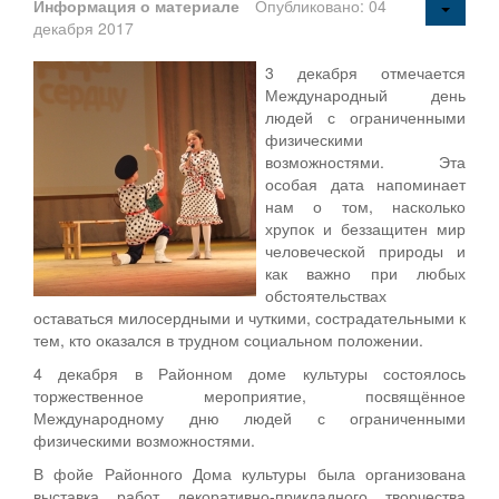
Информация о материале
Опубликовано: 04
декабря 2017
3 декабря отмечается
Между­народный день
людей с ограниченными
физическими
возможностями. Эта
особая дата напоминает
нам о том, насколько
хрупок и беззащи­тен мир
человеческой природы и
как важно при любых
обсто­ятельствах
оставаться мило­сердными и чуткими, сострада­тельными к
тем, кто оказался в трудном социальном положе­нии.
4 декабря в Районном доме культуры состоялось
торжественное мероприятие, посвящённое
Международному дню людей с ограниченными
физическими возможностями.
В фойе Районного Дома культуры была организована
выставка работ декоративно-прикладного творчества