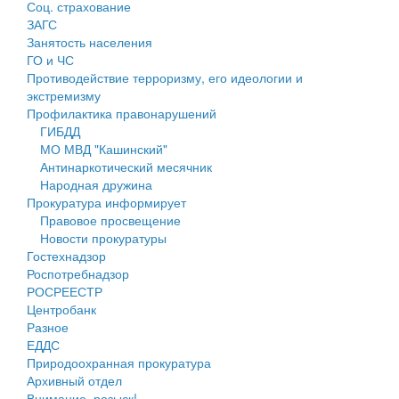
Соц. страхование
Персональные данные
ЗАГС
Занятость населения
Оценка регулирующего воздействия
ГО и ЧС
Противодействие терроризму, его идеологии и
Деятельность МУ
экстремизму
Профилактика правонарушений
Нормативы градостроительного проектирования
ГИБДД
МО МВД "Кашинский"
Правила землепользования и застройки
Антинаркотический месячник
Народная дружина
Генеральные планы
Прокуратура информирует
Правовое просвещение
Проекты планировки территории
Новости прокуратуры
Гостехнадзор
Собрание депутатов
Роспотребнадзор
РОСРЕЕСТР
Городское поселение
Центробанк
Разное
Сельские поселения
ЕДДС
Природоохранная прокуратура
Архивный отдел
Внимание, розыск!