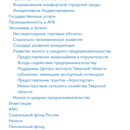
Формирование комфортной городской среды
Государственные услуги
Символика
муниципального округа Тверской области
Финансовое управление
Инициативное бюджетирование
Государственные услуги
Промышленность и АПК
Устав
Администрация Кашинского муниципального округа
Бюджет для граждан
Промышленность и АПК
Экономика и бизнес
Экономика и бизнес
Гостям округа
Тверской области
Имущество
Нестационарные торговые объекты
Социально-экономическое развитие
...
Туризм
Управление сельскими территориями
Выявление правообладателей ранее учтенных
Стандарт развития конкуренции
Развитие малого и среднего предпринимательства
Культура
Открытые данные
объектов недвижимости
Предоставление микрозаймов и поручительств
Фонда содействия предпринимательству
Образование
Работа с обращениями граждан
Имущественная поддержка субъектов малого и
Поддержка Центра экспорта Тверской области
субъектам, имеющим экспортный потенциал
Здравоохранение
Муниципальный контроль
среднего предпринимательства
Предоставление грантов «Агростартап»
Министерством сельского хозяйства Тверской
Социальная защита
Муниципальные услуги
Информационная поддержка субъектов малого и
области
Малое и среднее предпринимательство
Фотоальбом
Проекты административных регламентов
среднего предпринимательства
Инвестиции
ФМС
Антимонопольный комплаенс
Муниципальные программы
Социальный фонд России
Налоги
Противодействие коррупции
Контрольно-счетная палата
Пенсионный фонд