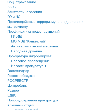
Соц. страхование
Персональные данные
ЗАГС
Занятость населения
Оценка регулирующего воздействия
ГО и ЧС
Противодействие терроризму, его идеологии и
Деятельность МУ
экстремизму
Профилактика правонарушений
Нормативы градостроительного проектирования
ГИБДД
МО МВД "Кашинский"
Правила землепользования и застройки
Антинаркотический месячник
Народная дружина
Генеральные планы
Прокуратура информирует
Правовое просвещение
Проекты планировки территории
Новости прокуратуры
Гостехнадзор
Собрание депутатов
Роспотребнадзор
РОСРЕЕСТР
Городское поселение
Центробанк
Разное
Сельские поселения
ЕДДС
Природоохранная прокуратура
Архивный отдел
Внимание, розыск!