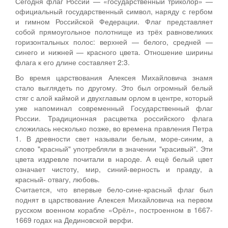
Сегодня флаг России — «государственный триколор» —
официальный государственный символ, наряду с гербом
и гимном Российской Федерации. Флаг представляет
собой прямоугольное полотнище из трёх равновеликих
горизонтальных полос: верхней — белого, средней —
синего и нижней — красного цвета. Отношение ширины
флага к его длине составляет 2:3.
Во время царствования Алексея Михайловича знамя
стало выглядеть по другому. Это был огромный белый
стяг с алой каймой и двухглавым орлом в центре, который
уже напоминал современный Государственный флаг
России. Традиционная расцветка российского флага
сложилась несколько позже, во времена правления Петра
1. В древности свет называли белым, море-синим, а
слово "красный" употребляли в значении "красивый". Эти
цвета издревле почитали в народе. А ещё белый цвет
означает чистоту, мир, синий-верность и правду, а
красный- отвагу, любовь.
Считается, что впервые бело-сине-красный флаг был
поднят в царствование Алексея Михайловича на первом
русском военном корабле «Орёл», построенном в 1667-
1669 годах на Дединовской верфи.