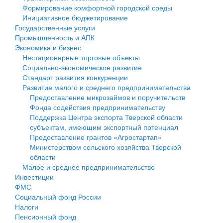
Формирование комфортной городской среды
Государственные услуги
Символика
муниципального округа Тверской области
Финансовое управление
Инициативное бюджетирование
Государственные услуги
Промышленность и АПК
Устав
Администрация Кашинского муниципального округа
Бюджет для граждан
Промышленность и АПК
Экономика и бизнес
Экономика и бизнес
Гостям округа
Тверской области
Имущество
Нестационарные торговые объекты
Социально-экономическое развитие
...
Туризм
Управление сельскими территориями
Выявление правообладателей ранее учтенных
Стандарт развития конкуренции
Развитие малого и среднего предпринимательства
Культура
Открытые данные
объектов недвижимости
Предоставление микрозаймов и поручительств
Фонда содействия предпринимательству
Образование
Работа с обращениями граждан
Имущественная поддержка субъектов малого и
Поддержка Центра экспорта Тверской области
субъектам, имеющим экспортный потенциал
Здравоохранение
Муниципальный контроль
среднего предпринимательства
Предоставление грантов «Агростартап»
Министерством сельского хозяйства Тверской
Социальная защита
Муниципальные услуги
Информационная поддержка субъектов малого и
области
Малое и среднее предпринимательство
Фотоальбом
Проекты административных регламентов
среднего предпринимательства
Инвестиции
ФМС
Антимонопольный комплаенс
Муниципальные программы
Социальный фонд России
Налоги
Противодействие коррупции
Контрольно-счетная палата
Пенсионный фонд