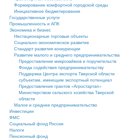
Формирование комфортной городской среды
Государственные услуги
Символика
муниципального округа Тверской области
Финансовое управление
Инициативное бюджетирование
Государственные услуги
Промышленность и АПК
Устав
Администрация Кашинского муниципального округа
Бюджет для граждан
Промышленность и АПК
Экономика и бизнес
Экономика и бизнес
Гостям округа
Тверской области
Имущество
Нестационарные торговые объекты
Социально-экономическое развитие
...
Туризм
Управление сельскими территориями
Выявление правообладателей ранее учтенных
Стандарт развития конкуренции
Развитие малого и среднего предпринимательства
Культура
Открытые данные
объектов недвижимости
Предоставление микрозаймов и поручительств
Фонда содействия предпринимательству
Образование
Работа с обращениями граждан
Имущественная поддержка субъектов малого и
Поддержка Центра экспорта Тверской области
субъектам, имеющим экспортный потенциал
Здравоохранение
Муниципальный контроль
среднего предпринимательства
Предоставление грантов «Агростартап»
Министерством сельского хозяйства Тверской
Социальная защита
Муниципальные услуги
Информационная поддержка субъектов малого и
области
Малое и среднее предпринимательство
Фотоальбом
Проекты административных регламентов
среднего предпринимательства
Инвестиции
ФМС
Антимонопольный комплаенс
Муниципальные программы
Социальный фонд России
Налоги
Противодействие коррупции
Контрольно-счетная палата
Пенсионный фонд