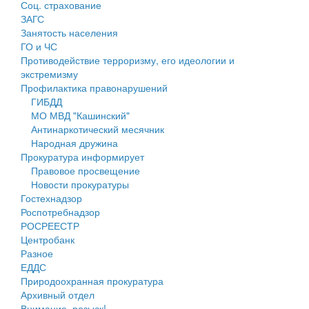
Соц. страхование
Персональные данные
ЗАГС
Занятость населения
Оценка регулирующего воздействия
ГО и ЧС
Противодействие терроризму, его идеологии и
Деятельность МУ
экстремизму
Профилактика правонарушений
Нормативы градостроительного проектирования
ГИБДД
МО МВД "Кашинский"
Правила землепользования и застройки
Антинаркотический месячник
Народная дружина
Генеральные планы
Прокуратура информирует
Правовое просвещение
Проекты планировки территории
Новости прокуратуры
Гостехнадзор
Собрание депутатов
Роспотребнадзор
РОСРЕЕСТР
Городское поселение
Центробанк
Разное
Сельские поселения
ЕДДС
Природоохранная прокуратура
Архивный отдел
Внимание, розыск!