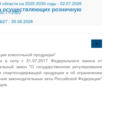
 области на 2025-2030 годы
-
02.07.2026
ка осуществляющих розничную
30.11.2020
 №27
-
30.06.2026
ции алкогольной продукции"
м в силу с 31.07.2017 Федерального закона от
льный закон "О государственном регулировании
 и спиртосодержащей продукции и об ограничении
ьные законодательные акты Российской Федерации"
щее.