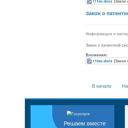
111zo.docx
[Закон 
Закон о патентн
Информация о мате
Закон о патентной си
Вложения:
110zo.docx
[Закон 
В начало
На
Решаем вместе