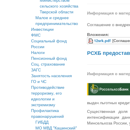
Министерством
сельского хозяйства
Тверской области
Информация о мате
Малое и среднее
предпринимательство
Соглашение о внедрен
Инвестиции
Вложения:
ФМС
Социальный фонд
12srk.pdf
[Соглаше
России
РСХБ предостав
Налоги
Пенсионный фонд
Соц. страхование
ЗАГС
Информация о мате
Занятость населения
ГО и ЧС
Противодействие
терроризму, его
идеологии и
выдач льготных креди
экстремизму
Профилактика
Существенная доля 
правонарушений
интенсификации дан
ГИБДД
Минсельхоза России, 
МО МВД "Кашинский"