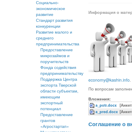
Социально-
экономическое
Информация о мате
развитие
Стандарт развития
конкуренции
Развитие малого и
среднего
предпринимательства
Предоставление
микрозаймов и
поручительств
Фонда содействия
предпринимательству
Поддержка Центра
economy@kashin.info
.
экспорта Тверской
По вопросам заполнен
области субъектам,
имеющим
Вложения:
экспортный
a_potr.docx
[Анкет
потенциал
a_pred.docx
[Анке
Предоставление
грантов
Соглашение о в
«Агростартап»