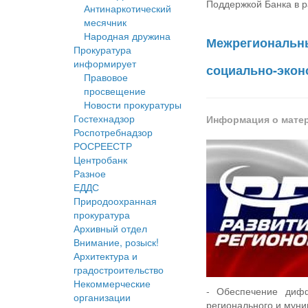
Поддержкой Банка в р
Антинаркотический
месячник
Народная дружина
Межрегиональны
Прокуратура
информирует
социально-экон
Правовое
просвещение
Новости прокуратуры
Гостехнадзор
Информация о мате
Роспотребнадзор
РОСРЕЕСТР
Центробанк
Разное
ЕДДС
Природоохранная
прокуратура
Архивный отдел
Внимание, розыск!
Архитектура и
градостроительство
Некоммерческие
- Обеспечение дифф
организации
регионального и муни