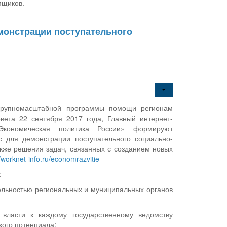
мщиков.
монстрации поступательного
 крупномасштабной программы помощи регионам
вета 22 сентября 2017 года, Главный интернет-
кономическая политика России» формируют
 для демонстрации поступательного социально-
акже решения задач, связанных с созданием новых
//worknet-info.ru/economrazvitie
:
ельностью региональных и муниципальных органов
власти к каждому государственному ведомству
ского потенциала;