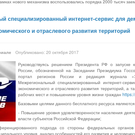
амках нового механизма воспользовались порядка 2000 тысяч зае
й специализированный интернет-сервис для де
омического и отраслевого развития территорий
риале
Опубликовано: 20 октября 2017
Руководствуясь решением Президента РФ о запуске
России, обозначенной на Заседании Президиума Госсо
портал регионов России и редакция журнала «Э
Межрегиональный специализированный интернет-сервис
экономического и отраслевого развития территорий, а т
рабочих мест и повышением уровня жизни граждан
https:
Базовыми целями данного бесплатного ресурса являются
- Повышение уровня удовлетворенности населения деят
власти субъектов Российской Федерации;
еренцированного подхода со стороны федеральных органов 
ципального уровня, анализ особенностей его развития и человече