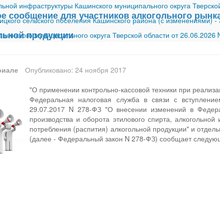
ной инфраструктуры Кашинского муниципального округа Тверской
 сообщение для участников алкогольного рын
ицкого сельского поселения Кашинского района (с изменениями)
-
льной продукции
шинского муниципального округа Тверской области от 26.06.2026
риале
Опубликовано: 24 ноября 2017
"О применении контрольно-кассовой техники при реализа
Федеральная налоговая служба в связи с вступление
29.07.2017 N 278-ФЗ "О внесении изменений в Федера
производства и оборота этилового спирта, алкогольной
потребления (распития) алкогольной продукции" и отдел
(далее - Федеральный закон N 278-ФЗ) сообщает следую