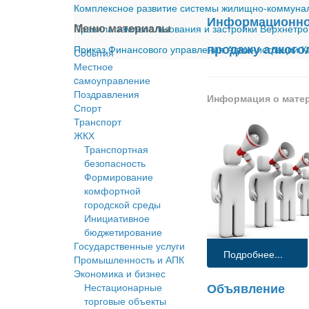
Комплексное развитие системы жилищно-коммуналь
Информационное
Меню материалы
Правила землепользования и застройки Верхнетро
продажу алкого
Приказ Финансового управления Администрации Ка
События
Местное
cамоуправление
Поздравления
Информация о мате
Спорт
Транспорт
ЖКХ
Транспортная
безопасность
Формирование
комфортной
городской среды
Инициативное
бюджетирование
Государственные услуги
Подробнее...
Промышленность и АПК
Экономика и бизнес
Объявление
Нестационарные
торговые объекты